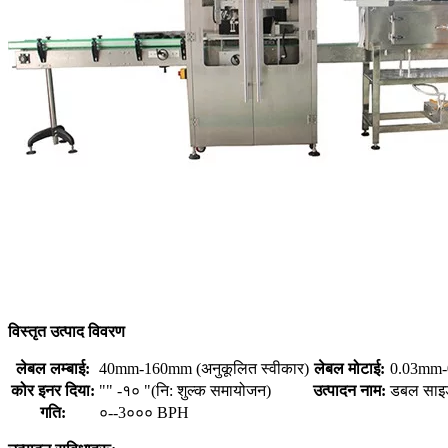
विस्तृत उत्पाद विवरण
लेबल लम्बाई:
40mm-160mm (अनुकूलित स्वीकार)
लेबल मोटाई:
0.03mm
कोर इनर दिया:
"" -१० "(नि: शुल्क समायोजन)
उत्पादन नाम:
डबल साइड 
गति:
०--3००० BPH