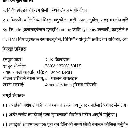
उत्पादन सुविधाहरू:
१. विशेष होल्डर होल्डिंग शैली, स्थिर लेबल मार्गनिर्देशन।
२. माथिल्लो म्याग्निलियम मिश्र धातुको सामग्री अपनाउनुहोस्, सतहमा एनोडाइजि
Sy. सिnch्क्रोनाइजेसन ड्राइभि cutting काटि systems प्रणाली, काट्नेले
H. HMI नियन्त्रणहरू अपनाउनुहोस्, चिनियाँ र अंग्रेजी छनौट गर्न सकिन्छ, अ
विस्तृत छविहरू
इनपुट पावर:
२. K किलोवाट
इनपुट भोल्टेज:
380V / 220V 50HZ
क्याप र बडी आस्तीन गति:
०--3००० BMH
बोतल शरीरको व्यास लागू:
//5 ग्यालन बोतलहरू
लेबल लम्बाई:
40mm-160mm (विशेष गरीएको)
हाम्रो सेवाहरू
♦
। तपाइँको विशेष लेबलिंग आवश्यकताहरूको अनुसार तपाइँलाई पेशेवर लेबलिंग स
♦
। अर्डर राखेर तपाईंलाई उच्च गुणवत्ताको लेबलिंग मेशीन आपूर्ति गर्नुहोस्।
♦
। तपाईंको आवश्यकताहरू पूरा गर्न डेलिभरी समय छोटो बनाउन कोसिस गर्नुहो