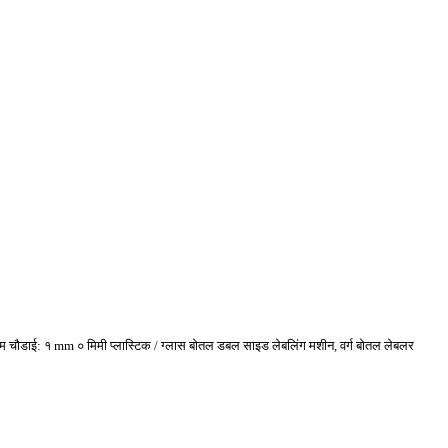
िकतम चौडाई: १ mm ० मिमी प्लास्टिक / ग्लास बोतल डबल साइड लेबलिंग मशीन, वर्ग बोतल लेबलर