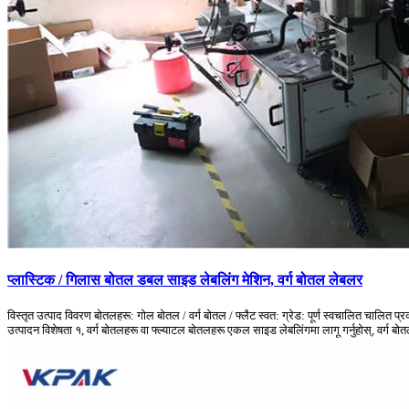
प्लास्टिक / गिलास बोतल डबल साइड लेबलिंग मेशिन, वर्ग बोतल लेबलर
विस्तृत उत्पाद विवरण बोतलहरू: गोल बोतल / वर्ग बोतल / फ्लैट स्वत: ग्रेड: पूर्ण स्वचालित चा
उत्पादन विशेषता १, वर्ग बोतलहरू वा फ्ल्याटल बोतलहरू एकल साइड लेबलिंगमा लागू गर्नुहोस्, वर्ग बोत