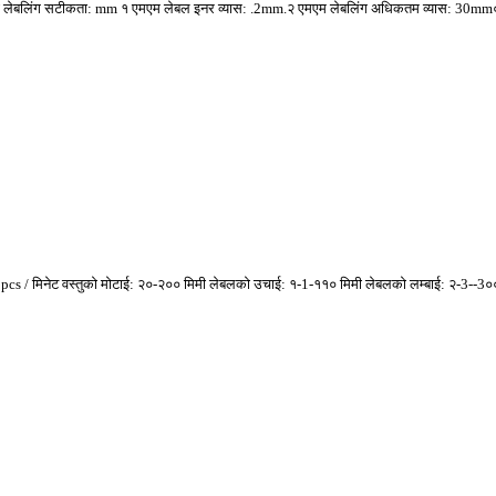
ुआंगज़ौ लेबलिंग सटीकता: mm १ एमएम लेबल इनर व्यास: .2mm.२ एमएम लेबलिंग अधिकतम व्यास: 30mm० 
०० pcs / मिनेट वस्तुको मोटाई: २०-२०० मिमी लेबलको उचाई: १-1-११० मिमी लेबलको लम्बाई: २-3--3००