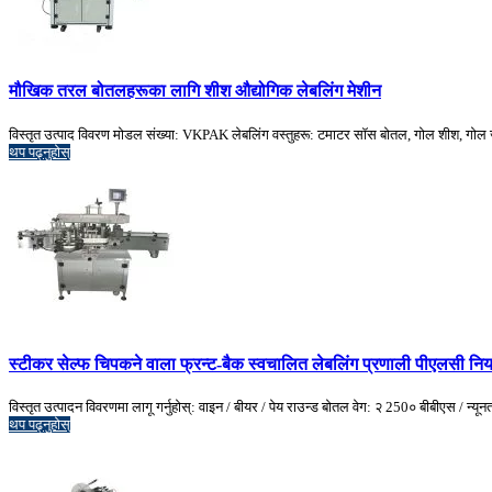
मौखिक तरल बोतलहरूका लागि शीश औद्योगिक लेबलिंग मेशीन
विस्तृत उत्पाद विवरण मोडल संख्या: VKPAK लेबलिंग वस्तुहरू: टमाटर सॉस बोतल, गोल शीश, गोल जार
थप पढ्नुहोस्
स्टीकर सेल्फ चिपकने वाला फ्रन्ट-बैक स्वचालित लेबलिंग प्रणाली पीएलसी निय
विस्तृत उत्पादन विवरणमा लागू गर्नुहोस्: वाइन / बीयर / पेय राउन्ड बोतल वेग: २ 250० बीबीएस / न्य
थप पढ्नुहोस्