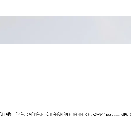
बलिंग मेशिन: नियमित र अनियमित कन्टेनर लेबलिंग वेगका सबै प्रकारका: -2०-२०० pcs / min लाभ: स्व