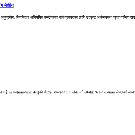
ंग मेशीन
 अनुप्रयोग: नियमित र अनियमित कन्टेनरका सबै प्रकारका लागि उत्कृष्ट अर्थव्यवस्था जुत्ता पोलिश राउ
स्तुको उचाई: -2०-२mm०mm वस्तुको मोटाई: २०-२००mm लेबलको लम्बाई: १-1-१-1०mm लेबलको लम्ब