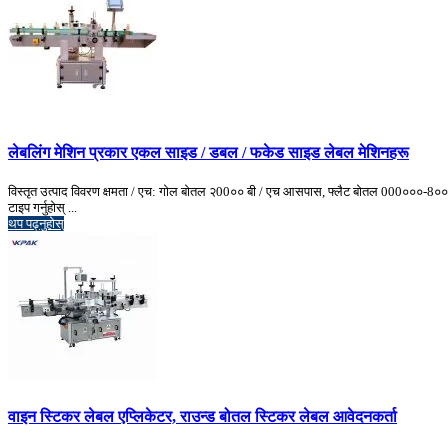
लेबलिंग मेशिन प्रकार एकल साइड / डबल / फकेड साइड लेबल मेशिनहरू
विस्तृत उत्पाद विवरण क्षमता / एच: गोल बोतल २00०० बी / एच आसपास, फ्लैट बोतल 000०००-8००
टाइप गर्नुहोस् ...
थप पढ्नुहोस्
वाइन स्टिकर लेबल एप्लिकेटर, राउन्ड बोतल स्टिकर लेबल आवेदनकर्ता