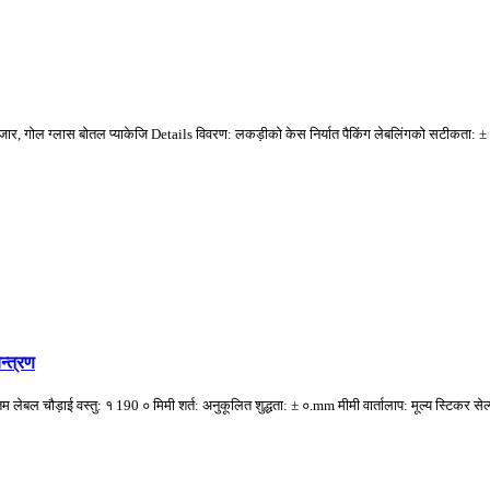
, गोल ग्लास बोतल प्याकेजि Details विवरण: लकड़ीको केस निर्यात पैकिंग लेबलिंगको सटीकता: ± ०.mm
न्त्रण
ूनतम लेबल चौड़ाई वस्तु: १ 190 ० मिमी शर्त: अनुकूलित शुद्धता: ± ०.mm मीमी वार्तालाप: मूल्य स्टिक