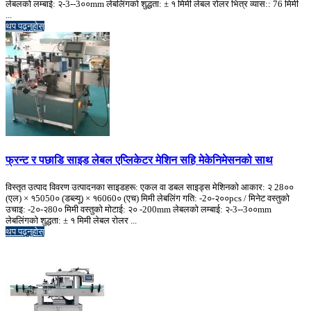
लेबलको लम्बाई: २-3--3००mm लेबलिंगको शुद्धता: ± १ मिमी लेबल रोलर भित्र व्यास:: 76 मिमी
...
थप पढ्नुहोस्
फ्रन्ट र पछाडि साइड लेबल एप्लिकेटर मेशिन सहि मेकेनिमेसनको साथ
विस्तृत उत्पाद विवरण उत्पादनका साइडहरू: एकल वा डबल साइड्स मेशिनको आकार: २ 28००
(एल) × १5050० (डब्ल्यू) × १6060० (एच) मिमी लेबलिंग गति: -2०-२००pcs / मिनेट वस्तुको
उचाइ: -2०-२80० मिमी वस्तुको मोटाई: २० -200mm लेबलको लम्बाई: २-3--3००mm
लेबलिंगको शुद्धता: ± १ मिमी लेबल रोलर ...
थप पढ्नुहोस्