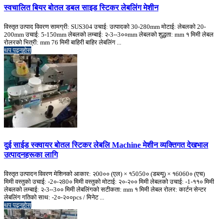
स्वचालित बियर बोतल डबल साइड स्टिकर लेबलिंग मेशीन
विस्तृत उत्पाद विवरण सामग्री: SUS304 उचाई: उत्पादको 30-280mm मोटाई: लेबलको 20-
200mm उचाई: 5-150mm लेबलको लम्बाई: २-3--3००mm लेबलको शुद्धता: mm १ मिमी लेबल
रोलरको भित्री: mm 76 मिमी बाहिरी बाहिर लेबलिंग ...
थप पढ्नुहोस्
दुई साईड स्क्वायर बोतल स्टिकर लेबलि Machine मेशीन व्यक्तिगत देखभाल
उत्पादनहरूका लागि
विस्तृत उत्पादन विवरण मेशिनको आकार: २00०० (एल) × १5050० (डब्ल्यू) × १6060० (एच)
मिमी वस्तुको उचाई: -2०-२80० मिमी वस्तुको मोटाई: २०-२०० मिमी लेबलको उचाई: -1-११० मिमी
लेबलको लम्बाई: २-3--3०० मिमी लेबलिंगको सटीकता: mm १ मिमी लेबल रोलर: कार्टन सेन्टर
लेबलिंग गतिको साथ: -2०-२००pcs / मिनेट ...
थप पढ्नुहोस्