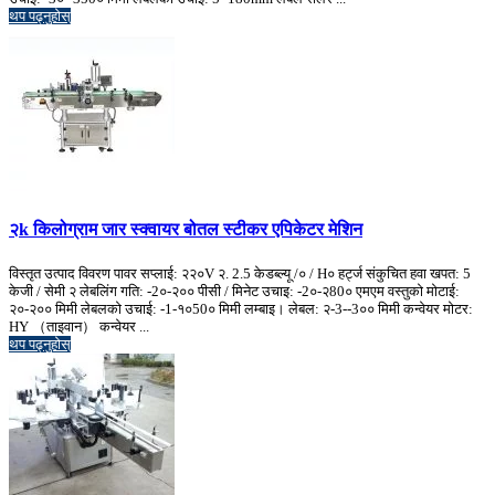
थप पढ्नुहोस्
२k किलोग्राम जार स्क्वायर बोतल स्टीकर एपिकेटर मेशिन
विस्तृत उत्पाद विवरण पावर सप्लाई: २२०V २. 2.5 केडब्ल्यू /० / H० हर्ट्ज संकुचित हवा खपत: 5
केजी / सेमी २ लेबलिंग गति: -2०-२०० पीसी / मिनेट उचाइ: -2०-२80० एमएम वस्तुको मोटाई:
२०-२०० मिमी लेबलको उचाई: -1-१०50० मिमी लम्बाइ। लेबल: २-3--3०० मिमी कन्वेयर मोटर:
HY （ताइवान） कन्वेयर ...
थप पढ्नुहोस्