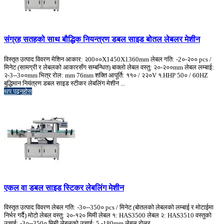
संग्रह सतहको साथ बौद्धिक नियन्त्रण डबल साइड बोतल लेबलर मेशीन
विस्तृत उत्पाद विवरण मेशिन आकार: २00००X1450X1360mm लेबल गति: -2०-२०० pcs /
मिनेट (सामग्री र लेबलको आकारसँग सम्बन्धित) बाक्लो लेबल वस्तु: २०-२००mm लेबल लम्बाई:
२-3--3००mm भित्र रोल: mm 76mm शक्ति आपूर्ति: ११० / २२०V १.HHP 50० / 60HZ
बुद्धिमान नियंत्रण डबल साइड स्टीकर लेबलिंग मेशीन ...
थप पढ्नुहोस्
एकल वा डबल साइड स्टिकर लेबलिंग मेशीन
विस्तृत उत्पाद विवरण लेबल गति: -3०--350० pcs / मिनेट (बोतलको लेबलको लम्बाई र मोटाईमा
निर्भर गर्दै) मोटो लेबल वस्तु: २०-१२० मिमी लेबल १: HAS3500 लेबल २: HAS3510 वस्तुको
उचाई: -3०--350० मिमी लेबलको उचाई: 5 -180mm लेबल रोलर ...