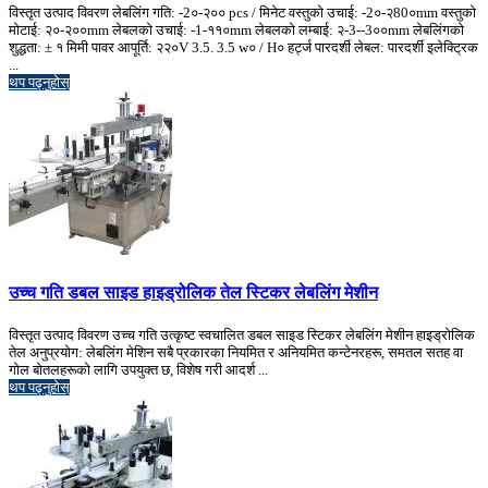
विस्तृत उत्पाद विवरण लेबलिंग गति: -2०-२०० pcs / मिनेट वस्तुको उचाई: -2०-२80०mm वस्तुको
मोटाई: २०-२००mm लेबलको उचाई: -1-११०mm लेबलको लम्बाई: २-3--3००mm लेबलिंगको
शुद्धता: ± १ मिमी पावर आपूर्ति: २२०V 3.5. 3.5 w० / H० हर्ट्ज पारदर्शी लेबल: पारदर्शी इलेक्ट्रिक
...
थप पढ्नुहोस्
उच्च गति डबल साइड हाइड्रोलिक तेल स्टिकर लेबलिंग मेशीन
विस्तृत उत्पाद विवरण उच्च गति उत्कृष्ट स्वचालित डबल साइड स्टिकर लेबलिंग मेशीन हाइड्रोलिक
तेल अनुप्रयोग: लेबलिंग मेशिन सबै प्रकारका नियमित र अनियमित कन्टेनरहरू, समतल सतह वा
गोल बोतलहरूको लागि उपयुक्त छ, विशेष गरी आदर्श ...
थप पढ्नुहोस्