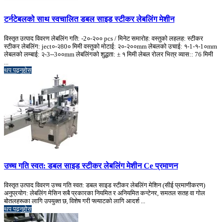
टर्नटेबलको साथ स्वचालित डबल साइड स्टीकर लेबलिंग मेशीन
विस्तृत उत्पाद विवरण लेबलिंग गति: -2०-२०० pcs / मिनेट समारोह: वस्तुको लहलह: स्टीकर
स्टीकर लेबलिंग: ject०-२80० मिमी वस्तुको मोटाई: २०-२००mm लेबलको उचाई: १-1-१-1०mm
लेबलको लम्बाई: २-3--3००mm लेबलिंगको शुद्धता: ± १ मिमी लेबल रोलर भित्र व्यास:: 76 मिमी
...
थप पढ्नुहोस्
उच्च गति स्वत: डबल साइड स्टीकर लेबलिंग मेशीन Ce प्रमाणन
विस्तृत उत्पाद विवरण उच्च गति स्वत: डबल साइड स्टीकर लेबलिंग मेशिन (सीई प्रमाणीकरण)
अनुप्रयोग: लेबलिंग मेसिन सबै प्रकारका नियमित र अनियमित कन्टेनर, समतल सतह वा गोल
बोतलहरूका लागि उपयुक्त छ, विशेष गरी फ्ल्याटको लागि आदर्श ...
थप पढ्नुहोस्