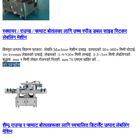
स्क्वायर / राउन्ड / फ्ल्याट बोतलका लागि उच्च स्पीड डबल साइड स्टिकर
लेबलिंग मेशीन
विस्तृत उत्पाद विवरण प्रकार: लेबलि Machine मेशीन उचाइ: उत्पादको 30०-२80० मिमी मोटाई:
२०-२००mm लेबलको उचाई: लेबलको -1-१-१50० मिमी लम्बाई: २-3--3०० मिमी लेबलिंगको
शुद्धता: mm १ मिमी लेबल रोलरको भित्री: mm 76 एमएम बाहिर को ...
थप पढ्नुहोस्
शैम्पू राउन्ड र फ्ल्याट बोतलहरूका लागि स्वचालित डिटर्जेंट उत्पाद लेबलिंग
मेशिन