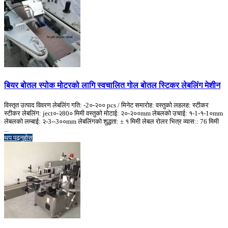
बियर बोतल स्पोक मोटरको लागि स्वचालित गोल बोतल स्टिकर लेबलिंग मेशीन
विस्तृत उत्पाद विवरण लेबलिंग गति: -2०-२०० pcs / मिनेट समारोह: वस्तुको लहलह: स्टीकर
स्टीकर लेबलिंग: ject०-२80० मिमी वस्तुको मोटाई: २०-२००mm लेबलको उचाई: १-1-१-1०mm
लेबलको लम्बाई: २-3--3००mm लेबलिंगको शुद्धता: ± १ मिमी लेबल रोलर भित्र व्यास:: 76 मिमी
...
थप पढ्नुहोस्