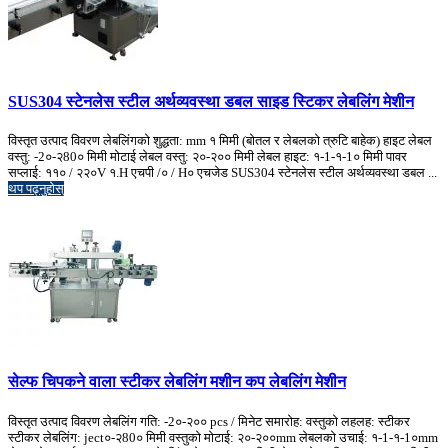
SUS304 स्टेनलेस स्टील अर्थव्यवस्था डबल साइड स्टिकर लेबलिंग मेशीन
विस्तृत उत्पाद विवरण लेबलिंगको शुद्धता: mm १ मिमी (बोतल र लेबलको त्रुटि बाहेक) हाइट लेबल
वस्तु: -2०-२80० मिमी मोटाई लेबल वस्तु: २०-२०० मिमी लेबल हाइट: १-1-१-1० मिमी पावर
सप्लाई: ११० / २२०V १.H एचपी /० / H० एचजेड SUS304 स्टेनलेस स्टील अर्थव्यवस्था डबल ...
थप पढ्नुहोस्
सेल्फ चिपकने वाला स्टीकर लेबलिंग मशीन कप लेबलिंग मेशीन
विस्तृत उत्पाद विवरण लेबलिंग गति: -2०-२०० pcs / मिनेट समारोह: वस्तुको लहलह: स्टीकर
स्टीकर लेबलिंग: ject०-२80० मिमी वस्तुको मोटाई: २०-२००mm लेबलको उचाई: १-1-१-1०mm