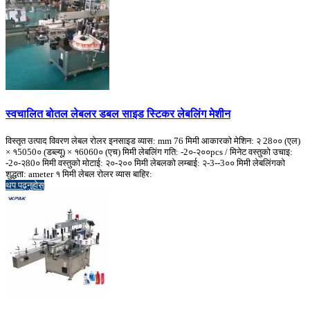
स्वचालित बोतल लेबलर डबल साइड स्टिकर लेबलिंग मेशीन
विस्तृत उत्पाद विवरण लेबल रोलर इनसाइड व्यास: mm 76 मिमी आकारको मेशिन: २ 28०० (एल)
× १5050० (डब्ल्यू) × १6060० (एच) मिमी लेबलिंग गति: -2०-२००pcs / मिनेट वस्तुको उचाइ:
-2०-२80० मिमी वस्तुको मोटाई: २०-२०० मिमी लेबलको लम्बाई: २-3--3०० मिमी लेबलिंगको
शुद्धता: ameter १ मिमी लेबल रोलर व्यास बाहिर:
थप पढ्नुहोस्