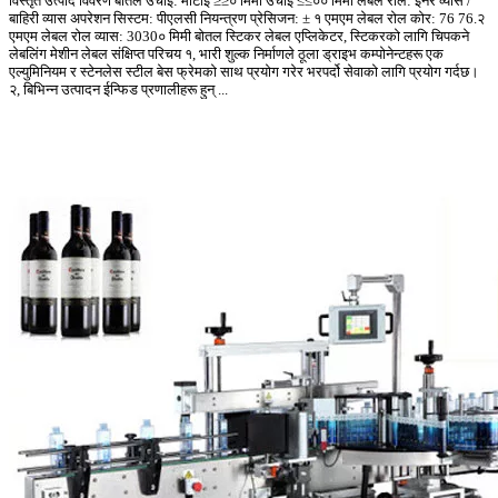
विस्तृत उत्पाद विवरण बोतल उचाई: मोटाई ≥≥० मिमी उचाई ≤≤०० मिमी लेबल रोल: इनर व्यास /
बाहिरी व्यास अपरेशन सिस्टम: पीएलसी नियन्त्रण प्रेसिजन: ± १ एमएम लेबल रोल कोर: 76 76.२
एमएम लेबल रोल व्यास: 3030० मिमी बोतल स्टिकर लेबल एप्लिकेटर, स्टिकरको लागि चिपकने
लेबलिंग मेशीन लेबल संक्षिप्त परिचय १, भारी शुल्क निर्माणले ठूला ड्राइभ कम्पोनेन्टहरू एक
एल्युमिनियम र स्टेनलेस स्टील बेस फ्रेमको साथ प्रयोग गरेर भरपर्दो सेवाको लागि प्रयोग गर्दछ।
२, बिभिन्न उत्पादन ईन्फिड प्रणालीहरू हुन् ...