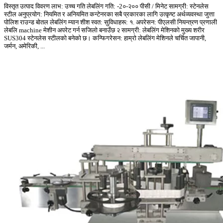
विस्तृत उत्पाद विवरण लाभ: उच्च गति लेबलिंग गति: -2०-२०० पीसी / मिनेट सामग्री: स्टेनलेस
स्टील अनुप्रयोग: नियमित र अनियमित कन्टेनरका सबै प्रकारका लागि उत्कृष्ट अर्थव्यवस्था जुत्ता
पोलिश राउन्ड बोतल लेबलिंग म्यान शीश स्वत: सुविधाहरू: १. अपरेसन: पीएलसी नियन्त्रण प्रणाली
लेबलि machine मेशीन अपरेट गर्न सजिलो बनाउँछ २ सामग्री: लेबलिंग मेशिनको मुख्य शरीर
SUS304 स्टेनलेस स्टीलको बनेको छ। कन्फिगरेसन: हाम्रो लेबलिंग मेशिनले चर्चित जापानी,
जर्मन, अमेरिकी, ...