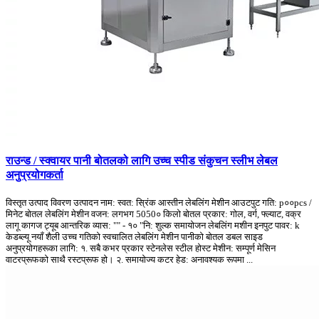
राउन्ड / स्क्वायर पानी बोतलको लागि उच्च स्पीड संकुचन स्लीभ लेबल
अनुप्रयोगकर्ता
विस्तृत उत्पाद विवरण उत्पादन नाम: स्वत: स्रिंक आस्तीन लेबलिंग मेशीन आउटपुट गति: p००pcs /
मिनेट बोतल लेबलिंग मेशीन वजन: लगभग 5050० किलो बोतल प्रकार: गोल, वर्ग, फ्ल्याट, वक्र
लागू कागज ट्यूब आन्तरिक व्यास: "" - १० "नि: शुल्क समायोजन लेबलिंग मशीन इनपुट पावर: k
केडब्ल्यू नयाँ शैली उच्च गतिको स्वचालित लेबलिंग मेशीन पानीको बोतल डबल साइड
अनुप्रयोगहरूका लागि: १. सबै कभर प्रकार स्टेनलेस स्टील होस्ट मेशीन: सम्पूर्ण मेसिन
वाटरप्रूफको साथै रस्टप्रूफ हो। २. समायोज्य कटर हेड: अनावश्यक रूपमा ...