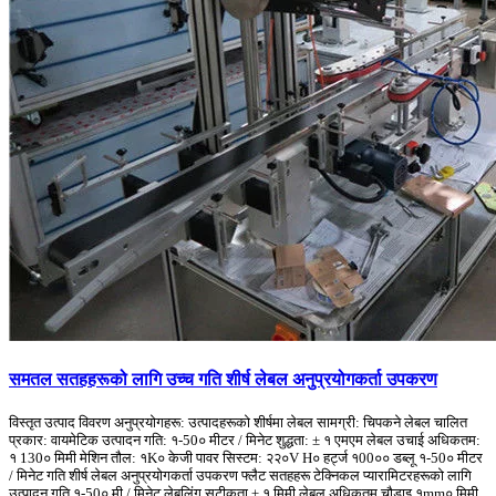
समतल सतहहरूको लागि उच्च गति शीर्ष लेबल अनुप्रयोगकर्ता उपकरण
विस्तृत उत्पाद विवरण अनुप्रयोगहरू: उत्पादहरूको शीर्षमा लेबल सामग्री: चिपकने लेबल चालित
प्रकार: वायमेटिक उत्पादन गति: १-50० मीटर / मिनेट शुद्धता: ± १ एमएम लेबल उचाई अधिकतम:
१ 130० मिमी मेशिन तौल: १K० केजी पावर सिस्टम: २२०V H० हर्ट्ज १00०० डब्लू १-50० मीटर
/ मिनेट गति शीर्ष लेबल अनुप्रयोगकर्ता उपकरण फ्लैट सतहहरू टेक्निकल प्यारामिटरहरूको लागि
उत्पादन गति १-50० मी / मिनेट लेबलिंग सटीकता ± १ मिमी लेबल अधिकतम चौडाइ १mm० मिमी