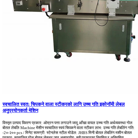
स्वचालित स्वत: चिपकने वाला स्टीकरको लागि उच्च गति इकोनॉमी लेबल
अनुप्रयोगकर्ता मेशिन
विस्तृत उत्पाद विवरण प्रकार: ओम्रन पत्ता लगाउने जादू आँखा वायल उच्च गति अर्थव्यवस्था गोल
बोतल लेबलि Machine मेशीन स्वचालित स्वयं चिपकने वाला स्टीकर लाभ: उच्च गति लेबलिंग गति:
-2०-२०० pcs / मिनेट सामग्री: स्टेनलेस स्टील मोडेल: JHBS मिनी बोतल लेबलिंग मशीन बोतल
प्रकार: स्वचालित गोल बोतल लेबलर जार अनुप्रयोग: सबै प्रकारका नियमित र अनियमित