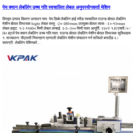
पेय क्यान लेबलिंग उच्च गति स्वचालित लेबल अनुप्रयोगकर्ता मेशिन
विस्तृत उत्पाद विवरण उत्पादन नाम: पेय डिब्बे लेबलिंग हाई स्पीड स्वचालित राउन्ड बोतल लेबलिंग
मेशीन बोतल विभाजक hight लेबल वस्तु: -2०-२80०mm उपयुक्त बोतल व्यास: -1०-१२०mm
लेबल हाइट: १-1-११40० मिमी लेबल लम्बाई: २-3--3०० मिमी पावर आपूर्ति: २२०V १.H एचपी /० /
H० हर्ट्ज पेय क्यान लेबलिंग उच्च गति स्वत: राउन्ड बोतल लेबलिंग मेशीन बोतल विभाजक सुविधाहरू
१. सञ्चालन: पीएलसी नियन्त्रण प्रणाली लेबलिंग मेशीन संचालन गर्न सजिलो बनाउँछ २।
सामग्री: लेबलिंग मेशिनको ...