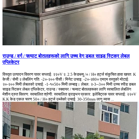
राउन्ड / वर्ग / फ्ल्याट बोतलहरूको लागि उच्च वेग डबल साइड स्टिकर लेबल
एप्लिकेटर
विस्तृत उत्पादन विवरण पावर सप्लाई: २२०V २. 2.5 केडब्ल्यू /० / H० हर्ट्ज संकुचित हावा खपत: K
केजी / सेमी २ लेबलिंग गति: -2०-२०० पीसी / मिनेट उचाइ: -2०-२80० एमएम वस्तुको मोटाई:
२०-२०० मिमी लेबलको उचाई: -1-१०50० मिमी लम्बाइ। लेबल: २-3--3०० मिमी उच्च स्पीड डबल
साइड स्टिकर लेबल एप्लिकेटर, राउन्ड / स्क्वायर / फ्ल्याट बोतलहरूका लागि स्वचालित लेबलिंग
मेशीन द्रुत विवरण: स्वचालित श्रेणी: स्वचालित ड्राइभन प्रकार: इलेक्ट्रिक पावर सप्लाई: २२०V
K.K केड एकल चरण 50० / H० हर्ट्ज उब्जेको उचाई: 30-350mm लागू व्यास ...