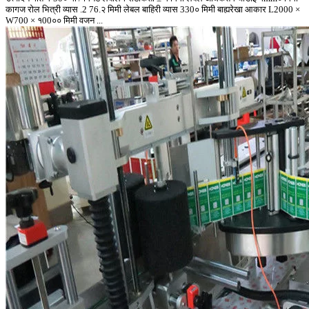
कागज रोल भित्री व्यास .2 76.२ मिमी लेबल बाहिरी व्यास 330० मिमी बाह्यरेखा आकार L2000 ×
W700 × १00०० मिमी वजन ...