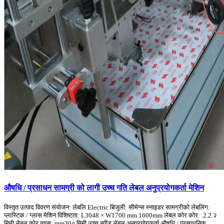
औषधि / प्रसाधन सामग्री को लागी उच्च गति लेबल अनुप्रयोगकर्ता मेशिन
विस्तृत उत्पाद विवरण संयोजन: लेबलि Electric बिजुली: सीमेन्स स्नाइडर सामग्रीको लेबलिंग:
प्लास्टिक / ग्लास मेशिन विशिष्टता: L3048 × W1700 mm 1600mm लेबल कोर कोर: .2.2.२
मिमी लेबल कोर व्यास: mm30० मिमी उच्च स्पीड लेबल अनुप्रयोगकर्ता औषधि / प्रसाधनिक