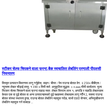
स्टीकर सेल्फ चिपकने वाला फ्रन्ट-बैक स्वचालित लेबलिंग प्रणाली पीएलसी
नियन्त्रण
विस्तृत उत्पादन विवरणमा लागू गर्नुहोस्: वाइन / बीयर / पेय राउन्ड बोतल वेग: २ 250० बीबीएस /
न्यूनतम लेबल चौड़ाई वस्तु: १ 190 ० मिमी शर्त: अनुकूलित शुद्धता: ± ०.mm मीमी वार्तालाप: मूल्य
स्टिकर सेल्फ चिपकने वाला फ्रन्ट-पछाड स्वत: लेबल सिस्टम लाभ १, अगाडि र पछाडि लेबलरहरू
केवल एक वा दुई बोतल वा अन्य उत्पादनहरूको दुई पक्षहरूमा लेबलहरू लागू गर्दैन 2, यसमा राउन्ड
बोतल संस्था स्थापना हुन्छ, राउन्ड बोतल लेबलिंग महसुस गर्दछ, साथै एउटा सेन्सर, अभिमुखीकरण
लेबलिंग महसुस गर्न सक्दछ ...