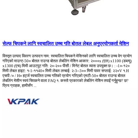
सेल्फ चिपकने लागि स्वचालित उच्च गति बोतल लेबल अनुप्रयोगकर्ता मेशिन
विस्तृत उत्पाद विवरण उत्पादन नाम: स्वचालित चिपकने मेसिनको लागि स्वचालित उच्च वेग प्रयोग
गरिएको माउन्ट-50० बोतल राउन्ड बोतल लेबलिंग मेशिन आकार: २०००x (एल) x1100 (डब्ल्यू)
x1300 (एच) मिमी आउटपुट गति: २०-२०० पीसी / मिनेट बोतल व्यास उपयुक्त छ। : -1०-१२०
मिमी लेबल हाइट: १-1-११40० मिमी लेबल लम्बाई: २-3--3०० मिमी पावर सप्लाई: २२०V १.H
एचपी /० / H० हर्ट्ज स्वचालित उच्च गतिको प्रयोग गरिएको एमटी-50० बोतल राउन्ड बोतल
लेबलिंग मेशीन स्वयं चिपकने वाला FAQ १. कस्तो प्रकारको लेबलिंग मेशिन तपाईं गर्नुहुन्छ? छ?
प्रिय ग्राहक, हामीसँग ...