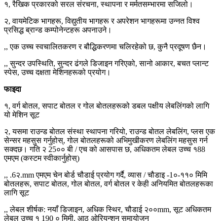
१, रैखिक प्रकारको सरल संरचना, स्थापना र मर्मतसम्भारमा सजिलो।
२, वायमेटिक भागहरू, विद्युतीय भागहरू र अपरेशन भागहरूमा उन्नत विश्व
प्रसिद्ध ब्रान्ड कम्पोनेन्टहरू अपनाउने।
,, एक उच्च स्वचालितकरण र बौद्धिकरणमा चलिरहेको छ, कुनै प्रदूषण छैन।
,, सुन्दर उपस्थिति, सुन्दर ढंगले डिजाइन गरिएको, सानो आकार, बचत प्लान्ट
स्पेस, उच्च दक्षता मेशिनहरूको प्रयोग।
फाइदा
१, वर्ग बोतल, सपाट बोतल र गोल बोतलहरूको डबल पक्षीय लेबलिंगको लागि
यो मेशिन सूट
२, यसमा राउन्ड बोतल संस्था स्थापना गरियो, राउन्ड बोतल लेबलिंग, प्लस एक
सेन्सर महसुस गर्नुहोस्, गोल बोतलहरूको अभिमुखीकरण लेबलिंग महसुस गर्न
सक्दछ। गति २ 25०० बी / एच को आसपास छ, अधिकतम लेबल उच्च १88
एमएम (कस्टम स्वीकार्नुहोस्)
,, .6२.mm एमएम चेन बोर्ड चौडाई प्रयोग गर्दै, व्यास / चौडाइ -1०-११० मिमि
बोतलहरू, सपाट बोतल, गोल बोतल, वर्ग बोतल र केही अनियमित बोतलहरूका
लागि सूट
,, लेबल शीर्षक: नयाँ डिजाइन, अधिक स्थिर, चौडाई २००mm, सूट अधिकतम
लेबल उच्च १ 190 ० मिमी, आठ ओरियन्शन समायोजन