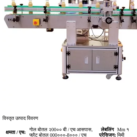
विस्तृत उत्पाद विवरण
गोल बोतल २00०० बी / एच आसपास,
लेबलिंग
Mm १
क्षमता / एच:
फ्लैट बोतल 000०००-8००० / एच
प्रेसिजन:
मिमी