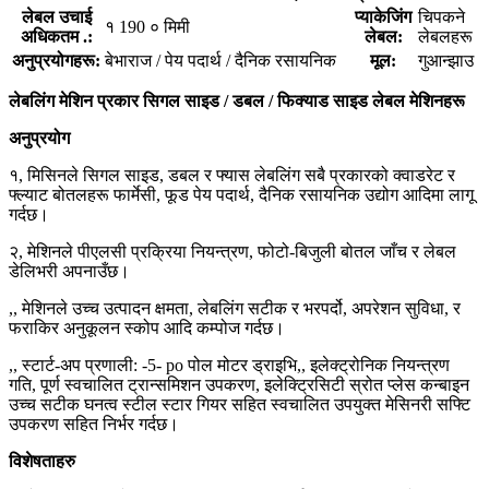
लेबल उचाई
प्याकेजिंग
चिपकने
१ 190 ० मिमी
अधिकतम .:
लेबल:
लेबलहरू
अनुप्रयोगहरू:
बेभाराज / पेय पदार्थ / दैनिक रसायनिक
मूल:
गुआन्झाउ
लेबलिंग मेशिन प्रकार सिगल साइड / डबल / फिक्याड साइड लेबल मेशिनहरू
अनुप्रयोग
१, मिसिनले सिगल साइड, डबल र फ्यास लेबलिंग सबै प्रकारको क्वाडरेट र
फ्ल्याट बोतलहरू फार्मेसी, फूड पेय पदार्थ, दैनिक रसायनिक उद्योग आदिमा लागू
गर्दछ।
२, मेशिनले पीएलसी प्रक्रिया नियन्त्रण, फोटो-बिजुली बोतल जाँच र लेबल
डेलिभरी अपनाउँछ।
,, मेशिनले उच्च उत्पादन क्षमता, लेबलिंग सटीक र भरपर्दो, अपरेशन सुविधा, र
फराकिर अनुकूलन स्कोप आदि कम्पोज गर्दछ।
,, स्टार्ट-अप प्रणाली: -5- po पोल मोटर ड्राइभि,, इलेक्ट्रोनिक नियन्त्रण
गति, पूर्ण स्वचालित ट्रान्समिशन उपकरण, इलेक्ट्रिसिटी स्रोत प्लेस कन्बाइन
उच्च सटीक घनत्व स्टील स्टार गियर सहित स्वचालित उपयुक्त मेसिनरी सफ्टि
उपकरण सहित निर्भर गर्दछ।
विशेषताहरु