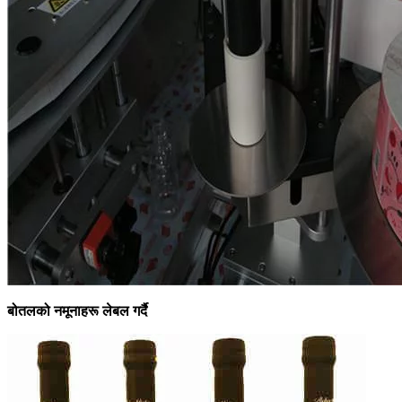
बोतलको नमूनाहरू लेबल गर्दै