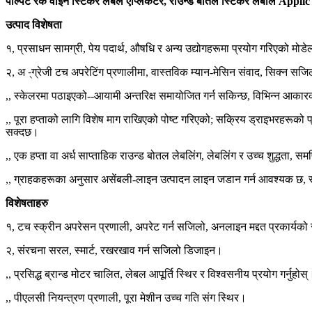
पल्पिट रक वाइन स्टिकर लेबल एप्लिकेटर, राउन्ड बोतल स्टिकर लेबलि Applic 
उत्पाद विशेषता
१, प्रसाधन सामग्री, पेय पदार्थ, औषधि र अन्य उद्योगहरूमा प्रयोग गरिएको मोडे
२, अ -्ग्रेजी टच अपरेटिंग प्रणालीमा, वास्तविक म्यान-मेसिन संवाद, सिक्न सजि
,, स्केलरमा पठाइएको--आयामी अन्तरिक्ष समायोजित गर्न सकिन्छ, विभिन्न आक
,, पूरा हप्ताको लागि विशेष माग राखिएको पोष्ट गरिएको; सक्रिय ड्राइभरहरूक
सक्दछ।
,, एक हप्ता वा अर्ध साप्ताहिक राउन्ड बोतल लेबलिंग, लेबलिंग र उच्च शुद्धता, समर
,, ग्राहकहरूका अनुसार असेंबली-लाइन उत्पादन लाइन जडान गर्न आवश्यक छ, 
विशेषताहरु
१, टच स्क्रीन अपरेसन प्रणाली, अपरेट गर्न सजिलो, अनलाइन मद्दत प्रकार्यको
२, संरचना सरल, स्मार्ट, रखरखाव गर्न सजिलो डिजाइन।
,, प्रसिद्ध ब्रान्ड मोटर चालित, लेबल आपूर्ति स्थिर र विश्वसनीय प्रयोग गर्नुहोस्
,, पीएलसी नियन्त्रण प्रणाली, पूरा मेशीन उच्च गति संग स्थिर।