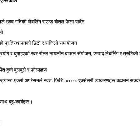
एप्लिकेटर
लले उच्च गतिको लेबलिंग राउन्ड बोतल फेला पार्दैन
लो
ारको प्रतिस्थापनको छिटो र सजिलो समायोजन
ो प्रयोग र घुमाइएको रबर रोलर नायलॉन बाफल संयोजन, उत्पाद लेबलिंग र त्रुटि
्पित कुनै बुलबुले र फोल्डहरू
स्ट्यान्ड-एक्लो अपरेसनले स्वत: फिडि access एक्सेसरी उपकरणहरू बढाउन सक्
 साथ बहु-कार्यहरू।
।