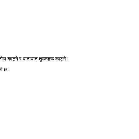
 तौल काट्ने र यातायात शुल्कहरू काट्ने।
मी छ।