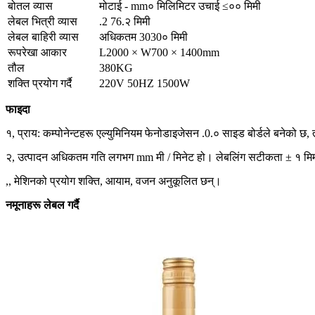
बोतल व्यास
मोटाई - mm० मिलिमिटर उचाई ≤०० मिमी
लेबल भित्री व्यास
.2 76.२ मिमी
लेबल बाहिरी व्यास
अधिकतम 3030० मिमी
रूपरेखा आकार
L2000 × W700 × 1400mm
तौल
380KG
शक्ति प्रयोग गर्दै
220V 50HZ 1500W
फाइदा
१, प्राय: कम्पोनेन्टहरू एल्युमिनियम फेनोडाइजेसन .0.० साइड बोर्डले बनेको छ,
२, उत्पादन अधिकतम गति लगभग mm मी / मिनेट हो। लेबलिंग सटीकता ± १ मि
,, मेशिनको प्रयोग शक्ति, आयाम, वजन अनुकूलित छन्।
नमूनाहरू लेबल गर्दै