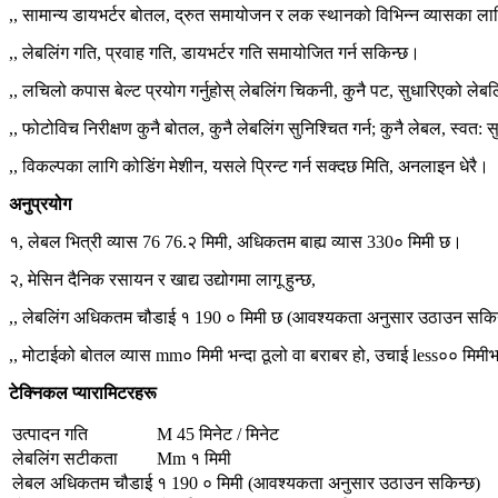
,, सामान्य डायभर्टर बोतल, द्रुत समायोजन र लक स्थानको विभिन्न व्यासका ला
,, लेबलिंग गति, प्रवाह गति, डायभर्टर गति समायोजित गर्न सकिन्छ।
,, लचिलो कपास बेल्ट प्रयोग गर्नुहोस् लेबलिंग चिकनी, कुनै पट, सुधारिएको लेबलिं
,, फोटोविच निरीक्षण कुनै बोतल, कुनै लेबलिंग सुनिश्चित गर्न; कुनै लेबल, स्वत: 
,, विकल्पका लागि कोडिंग मेशीन, यसले प्रिन्ट गर्न सक्दछ मिति, अनलाइन धेरै।
अनुप्रयोग
१, लेबल भित्री व्यास 76 76.२ मिमी, अधिकतम बाह्य व्यास 330० मिमी छ।
२, मेसिन दैनिक रसायन र खाद्य उद्योगमा लागू हुन्छ,
,, लेबलिंग अधिकतम चौडाई १ 190 ० मिमी छ (आवश्यकता अनुसार उठाउन सकि
,, मोटाईको बोतल व्यास mm० मिमी भन्दा ठूलो वा बराबर हो, उचाई less०० मिमी
टेक्निकल प्यारामिटरहरू
उत्पादन गति
M 45 मिनेट / मिनेट
लेबलिंग सटीकता
Mm १ मिमी
लेबल अधिकतम चौडाई
१ 190 ० मिमी (आवश्यकता अनुसार उठाउन सकिन्छ)