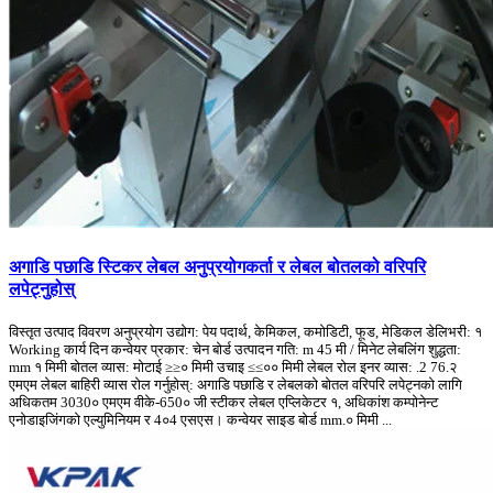
अगाडि पछाडि स्टिकर लेबल अनुप्रयोगकर्ता र लेबल बोतलको वरिपरि
लपेट्नुहोस्
विस्तृत उत्पाद विवरण अनुप्रयोग उद्योग: पेय पदार्थ, केमिकल, कमोडिटी, फूड, मेडिकल डेलिभरी: १
Working कार्य दिन कन्वेयर प्रकार: चेन बोर्ड उत्पादन गति: m 45 मी / मिनेट लेबलिंग शुद्धता:
mm १ मिमी बोतल व्यास: मोटाई ≥≥० मिमी उचाइ ≤≤०० मिमी लेबल रोल इनर व्यास: .2 76.२
एमएम लेबल बाहिरी व्यास रोल गर्नुहोस्: अगाडि पछाडि र लेबलको बोतल वरिपरि लपेट्नको लागि
अधिकतम 3030० एमएम वीके-650० जी स्टीकर लेबल एप्लिकेटर १, अधिकांश कम्पोनेन्ट
एनोडाइजिंगको एल्युमिनियम र 4०4 एसएस। कन्वेयर साइड बोर्ड mm.० मिमी ...