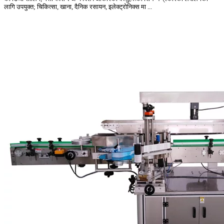
लागि उपयुक्त; चिकित्सा, खाना, दैनिक रसायन, इलेक्ट्रोनिक्स मा ...