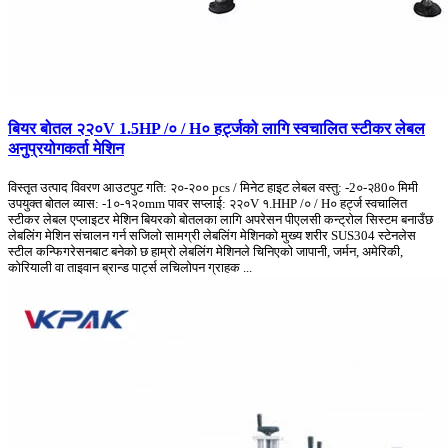
बियर बोतल २२०V 1.5HP /० / H० हर्ट्जको लागि स्वचालित स्टीकर लेबल
अनुप्रयोगकर्ता मेशिन
विस्तृत उत्पाद विवरण आउटपुट गति: २०-२०० pcs / मिनेट हाइट लेबल वस्तु: -2०-२80० मिमी
उपयुक्त बोतल व्यास: -1०-१२०mm पावर सप्लाई: २२०V १.HHP /० / H० हर्ट्ज स्वचालित
स्टीकर लेबल एप्लाइटर मेशिन बियरको बोतलका लागि अपरेसन पीएलसी कन्ट्रोल सिस्टम बनाउँछ
लेबलिंग मेशिन संचालन गर्न सजिलो सामग्री लेबलिंग मेशिनको मुख्य शरीर SUS304 स्टेनलेस
स्टील कन्फिगरेसनबाट बनेको छ हाम्रो लेबलिंग मेशिनले चिनिएको जापानी, जर्मन, अमेरिकी,
कोरियाली वा ताइवान ब्रान्ड पार्ट्स लचिलोपन ग्राहक ...