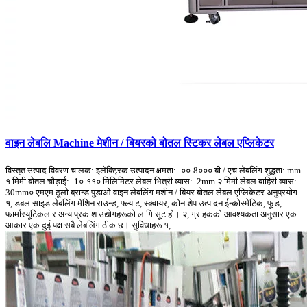
वाइन लेबलि Machine मेशीन / बियरको बोतल स्टिकर लेबल एप्लिकेटर
विस्तृत उत्पाद विवरण चालक: इलेक्ट्रिक उत्पादन क्षमता: -००-8००० बी / एच लेबलिंग शुद्धता: mm
१ मिमी बोतल चौड़ाई: -1०-११० मिलिमिटर लेबल भित्री व्यास: .2mm.२ मिमी लेबल बाहिरी व्यास:
30mm० एमएम ठूलो ब्रान्ड पुडाओ वाइन लेबलिंग मशीन / बियर बोतल लेबल एप्लिकेटर अनुप्रयोग
१, डबल साइड लेबलिंग मेशिन राउन्ड, फ्ल्याट, स्क्वायर, कोन शेप उत्पादन ईन्कोस्मेटिक, फूड,
फार्मास्यूटिकल र अन्य प्रकाश उद्योगहरूको लागि सूट हो। २, ग्राहकको आवश्यकता अनुसार एक
आकार एक दुई पक्ष सबै लेबलिंग ठीक छ। सुविधाहरू १, ...