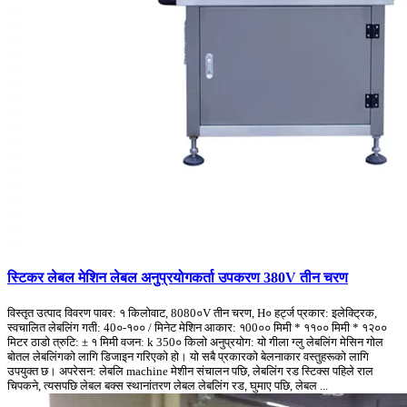
स्टिकर लेबल मेशिन लेबल अनुप्रयोगकर्ता उपकरण 380V तीन चरण
विस्तृत उत्पाद विवरण पावर: १ किलोवाट, 8080०V तीन चरण, H० हर्ट्ज प्रकार: इलेक्ट्रिक,
स्वचालित लेबलिंग गती: 40०-१०० / मिनेट मेशिन आकार: १00०० मिमी * ११०० मिमी * १२००
मिटर ठाडो त्रुटि: ± १ मिमी वजन: k 350० किलो अनुप्रयोग: यो गीला ग्लु लेबलिंग मेसिन गोल
बोतल लेबलिंगको लागि डिजाइन गरिएको हो। यो सबै प्रकारको बेलनाकार वस्तुहरूको लागि
उपयुक्त छ। अपरेसन: लेबलि machine मेशीन संचालन पछि, लेबलिंग रड स्टिक्स पहिले राल
चिपकने, त्यसपछि लेबल बक्स स्थानांतरण लेबल लेबलिंग रड, घुमाए पछि, लेबल ...