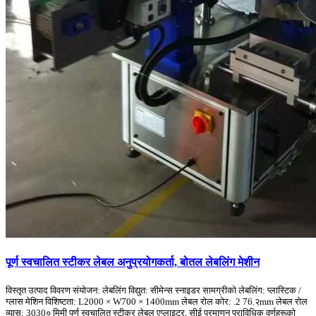
पूर्ण स्वचालित स्टीकर लेबल अनुप्रयोगकर्ता, बोतल लेबलिंग मेशीन
विस्तृत उत्पाद विवरण संयोजन: लेबलिंग विद्युत: सीमेन्स स्नाइडर सामग्रीको लेबलिंग: प्लास्टिक /
ग्लास मेशिन विशिष्टता: L2000 × W700 × 1400mm लेबल रोल कोर: .2 76.२mm लेबल रोल
व्यास: 3030० मिमी पूर्ण स्वचालित स्टीकर लेबल एप्लाइटर, सीई प्रमाणन प्राविधिक वर्णहरूको