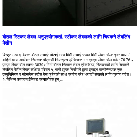
बोतल स्टिकर लेबल अनुप्रयोगकर्ता, स्टीकर लेबलको लागि चिपकने लेबलिंग
मेशीन
विस्तृत उत्पाद विवरण बोतल उचाई: मोटाई ≥≥० मिमी उचाई ≤≤०० मिमी लेबल रोल: इनर व्यास /
बाहिरी व्यास अपरेशन सिस्टम: पीएलसी नियन्त्रण प्रेसिजन: ± १ एमएम लेबल रोल कोर: 76 76.२
एमएम लेबल रोल व्यास: 3030० मिमी बोतल स्टिकर लेबल एप्लिकेटर, स्टिकरको लागि चिपकने
लेबलिंग मेशीन लेबल संक्षिप्त परिचय १, भारी शुल्क निर्माणले ठूला ड्राइभ कम्पोनेन्टहरू एक
एल्युमिनियम र स्टेनलेस स्टील बेस फ्रेमको साथ प्रयोग गरेर भरपर्दो सेवाको लागि प्रयोग गर्दछ।
२, बिभिन्न उत्पादन ईन्फिड प्रणालीहरू हुन् ...