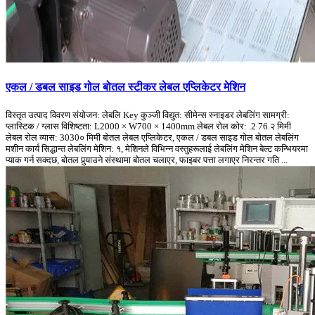
एकल / डबल साइड गोल बोतल स्टीकर लेबल एप्लिकेटर मेशिन
विस्तृत उत्पाद विवरण संयोजन: लेबलि Key कुञ्जी विद्युत: सीमेन्स स्नाइडर लेबलिंग सामग्री:
प्लास्टिक / ग्लास विशिष्टता: L2000 × W700 × 1400mm लेबल रोल कोर: .2 76.२ मिमी
लेबल रोल व्यास: 3030० मिमी बोतल लेबल एप्लिकेटर, एकल / डबल साइड गोल बोतल लेबलिंग
मशीन कार्य सिद्धान्त लेबलिंग मेशिन: १, मेशिनले विभिन्न वस्तुहरूलाई लेबलिंग मेशिन बेल्ट कन्भियरमा
प्याक गर्न सक्दछ, बोतल पुर्‍याउने संस्थामा बोतल चलाएर, फाइबर पत्ता लगाएर निरन्तर गति ...