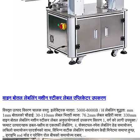
वाइन बोतल लेबलिंग मशीन स्टीकर लेबल एप्लिकेटर उपकरण
विस्तृत उत्पाद विवरण चालक वस्तु: इलेक्ट्रिक मात्रा: 5000-8000B / H लेबलिंग शुद्धता: mm
1mm बोतलको चौडाई: 30-110mm लेबल भित्री व्यास: 76.2mm लेबल बाहिरी व्यास: 330mm
वाइन बोतल लेबलिंग मशीन स्टीकर लेबल अनुप्रयोगकर्ता उपकरण विवरण 1, वर्ग को लागी उपयुक्त /
फ्ल्याट उत्पादनहरू डबल-पक्षीय वा एकतर्फी लेबलिंग; २, सेक्स्टपल-स्पेस लेबलिंग हेड समायोजन,
लचिलो समायोजन प्रदर्शनको साथ, विभिन्न सटीक लेबलिंग समायोजन केही मिनेटमा समाप्त हुन्छ;
,, ड्राइभि rod र्याड र प्रेसिंग रोल बीचको समायोज्य दबाव, ...