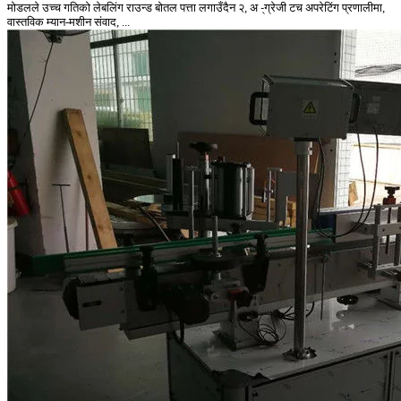
मोडलले उच्च गतिको लेबलिंग राउन्ड बोतल पत्ता लगाउँदैन २, अ -्ग्रेजी टच अपरेटिंग प्रणालीमा,
वास्तविक म्यान-मशीन संवाद, ...