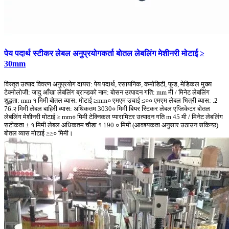
पेय पदार्थ स्टीकर लेबल अनुप्रयोगकर्ता बोतल लेबलिंग मेशीनरी मोटाई ≥
30mm
विस्तृत उत्पाद विवरण अनुप्रयोग दायरा: पेय पदार्थ, रसायनिक, कमोडिटी, फूड, मेडिकल मुख्य
टेक्नोलोजी: जादु आँखा लेबलिंग ब्रान्डको नाम: बोसन उत्पादन गति: mm मी / मिनेट लेबलिंग
शुद्धता: mm १ मिमी बोतल व्यास: मोटाई ≥mm० एमएम उचाई ≤०० एमएम लेबल भित्री व्यास: .2
76.२ मिमी लेबल बाहिरी व्यास: अधिकतम 3030० मिमी बियर स्टिकर लेबल एप्लिकेटर बोतल
लेबलिंग मेशीनरी मोटाई ≥ mm० मिमी टेक्निकल प्यारामिटर उत्पादन गति m 45 मी / मिनेट लेबलिंग
सटीकता ± १ मिमी लेबल अधिकतम चौडा १ 190 ० मिमी (आवश्यकता अनुसार उठाउन सकिन्छ)
बोतल व्यास मोटाई ≥≥० मिमी।