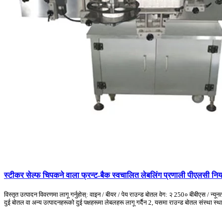
स्टीकर सेल्फ चिपकने वाला फ्रन्ट-बैक स्वचालित लेबलिंग प्रणाली पीएलसी निय
विस्तृत उत्पादन विवरणमा लागू गर्नुहोस्: वाइन / बीयर / पेय राउन्ड बोतल वेग: २ 250० बीबीएस / न
दुई बोतल वा अन्य उत्पादनहरूको दुई पक्षहरूमा लेबलहरू लागू गर्दैन 2, यसमा राउन्ड बोतल संस्था स्