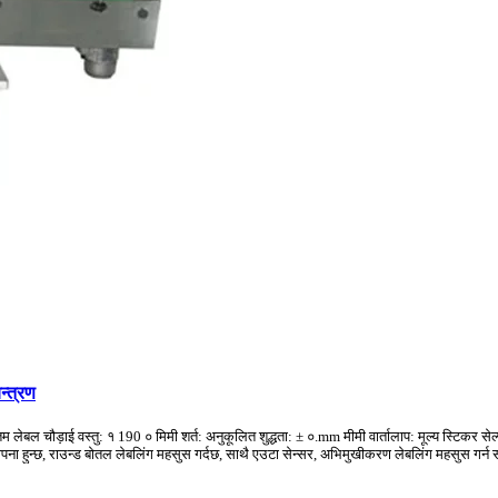
न्त्रण
्यूनतम लेबल चौड़ाई वस्तु: १ 190 ० मिमी शर्त: अनुकूलित शुद्धता: ± ०.mm मीमी वार्तालाप: मूल्य स्ट
थापना हुन्छ, राउन्ड बोतल लेबलिंग महसुस गर्दछ, साथै एउटा सेन्सर, अभिमुखीकरण लेबलिंग महसुस गर्न स