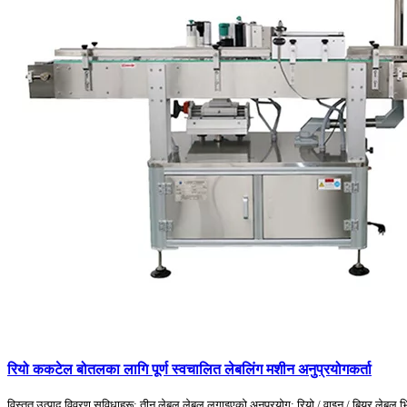
रियो ककटेल बोतलका लागि पूर्ण स्वचालित लेबलिंग मशीन अनुप्रयोगकर्ता
विस्तृत उत्पाद विवरण सुविधाहरू: तीन लेबल लेबल लगाइएको अनुप्रयोग: रियो / वाइन / बियर लेबल भ