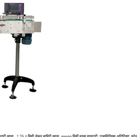
ित्री व्यास: .2 76.२ मिमी लेबल बाहिरी व्यास: mm०० मिमी मुख्य सामग्री: एल्युमिनियम अतिरिक्त: फ