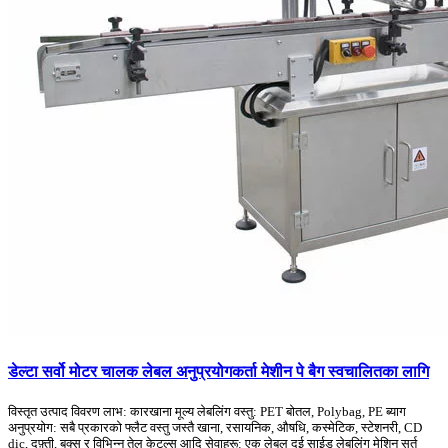
डेल्टा सर्वो मोटर चालक लेबल अनुप्रयोगकर्ता मेशीन पे बैग स्वचालितका लागि
विस्तृत उत्पाद विवरण लाभ: कारखाना मूल्य लेबलिंग वस्तु: PET बोतल, Polybag, PE ब्याग
अनुप्रयोग: सबै प्रकारको फ्लैट वस्तु जस्तै खाना, रसायनिक, औषधि, कस्मेटिक, स्टेशनरी, CD
dic, दफ़्ती, बक्स र विभिन्न तेल केटल्स आदि सेवाहरू: एक लेबल दुई साईड लेबलिंग मेशिन सर्त