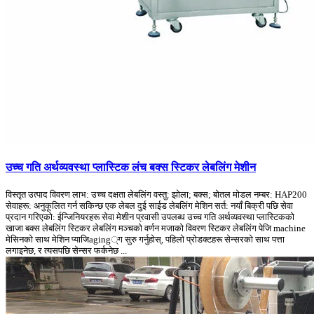
उच्च गति अर्थव्यवस्था प्लास्टिक लंच बक्स स्टिकर लेबलिंग मेशीन
विस्तृत उत्पाद विवरण लाभ: उच्च दक्षता लेबलिंग वस्तु: झोला; बक्स; बोतल मोडल नम्बर: HAP200
सेवाहरू: अनुकूलित गर्न सकिन्छ एक लेबल दुई साईड लेबलिंग मेशिन सर्त: नयाँ बिक्री पछि सेवा
प्रदान गरिएको: ईन्जिनियरहरू सेवा मेशीन प्रवासी उपलब्ध उच्च गति अर्थव्यवस्था प्लास्टिकको
खाजा बक्स लेबलिंग स्टिकर लेबलिंग मञ्चको वर्णन मजाको विवरण स्टिकर लेबलिंग पेजि machine
मेसिनको साथ मेशिन प्याजिaging्ग सुरु गर्नुहोस्, पहिलो प्रोडक्टहरू सेन्सरको साथ पत्ता
लगाइनेछ, र त्यसपछि सेन्सर फर्कनेछ ...