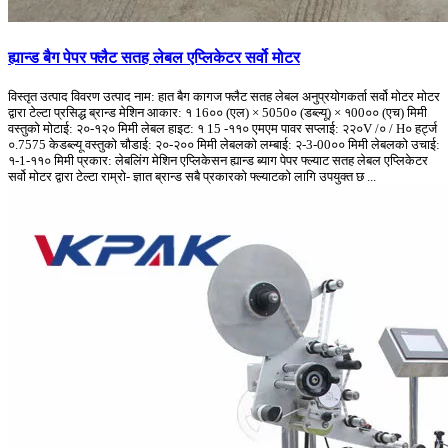
ह्यान्ड बैग पेपर फ्लैट सतह लेबल एप्लिकेटर सर्वो मोटर
विस्तृत उत्पाद विवरण उत्पाद नाम: हात बैग कागज फ्लैट सतह लेबल अनुप्रयोगकर्ता सर्वो मोटर मोटर
द्वारा टेल्टा प्रसिद्ध ब्रान्ड मेशिन आकार: १ 16०० (एल) × 5050० (डब्ल्यू) × १00०० (एच) मिमी
वस्तुको मोटाई: २०-१२० मिमी लेबल हाइट: १ 15 -११० एमएम पावर सप्लाई: २२०V /० / H० हर्ट्ज
०.7575 केडब्ल्यू वस्तुको चौडाई: २०-२०० मिमी लेबलको लम्बाई: २-3-00०० मिमी लेबलको उचाई:
१-1-११० मिमी प्रकार: लेबलिंग मेशिन एप्लिकेसन ह्यान्ड ब्याग पेपर फ्ल्याट सतह लेबल एप्लिकेटर
सर्वो मोटर द्वारा टेल्टा राम्रो- ज्ञात ब्रान्ड सबै प्रकारको फ्ल्याटको लागि उपयुक्त छ ...