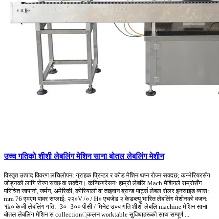
उच्च गतिको शीशी लेबलिंग मेशिन साना बोतल लेबलिंग मेशीन
विस्तृत उत्पाद विवरण लचिलोपन: ग्राहक प्रिन्टर र कोड मेशिन थप्न रोज्न सक्दछ; कन्भेरियरसँग
जोड्नको लागि रोज्न सक्छ वा सक्दैन। कन्फिगरेसन: हाम्रो लेबलि Mach मेशिनले राम्रोसँग
परिचित जापानी, जर्मन, अमेरिकी, कोरियाली वा ताइवान ब्रान्ड पार्ट्स लेबल रोलर इनसाइड व्यास:
mm 76 एमएम पावर सप्लाई: २२०V /० / H० एचजेड २ केडब्ल्यू भारित लेबलिंग मेशीनको वजन:
१k० केजी लेबलिंग गति: -3०--3०० पीसी / मिनेट उच्च गति शीशी लेबलि machine मेशिन साना
बोतल लेबलिंग मेशिन स collection्कलन worktable सुविधाहरूको साथ सम्पूर्ण ...