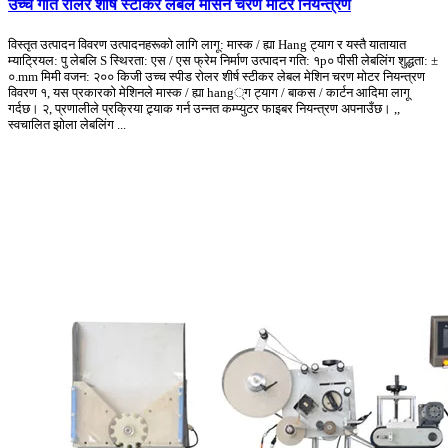
उच्च गति रोलर शीर्ष स्टीकर लेबल मेसिन चरण मोटर नियन्त्रण
विस्तृत उत्पादन विवरण उत्पादनहरूको लागि लागू: मास्क / ह्या Hang ट्याग र यस्तै यातायात
म्याट्रियल: पु लेबलि S स्थिरता: एस / एस फ्रेम निर्माण उत्पादन गति: १p० पीसी लेबलिंग शुद्धता: ±
०.mm मिमी वजन: २०० किजी उच्च स्पीड रोलर शीर्ष स्टीकर लेबल मेशिन चरण मोटर नियन्त्रण
विवरण १, यस प्रकारको मेशिनले मास्क / ह्या hang्ग ट्याग / बाकस / कार्टन आदिमा लागू
गर्दछ। २, प्रणालीले प्रक्रिया ट्र्याक गर्न उन्नत कम्प्युटर फाइबर नियन्त्रण अपनाउँछ। ,,
स्वचालित झोला लेबलिंग ...