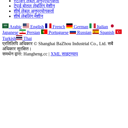
स्टीकर लेबल अनुप्रयोगकर्ता
टेपर्ड बोतल लेबलिंग मेशीन
शीर्ष लेबल अनुप्रयोगकर्ता
शीर्ष लेबलिंग मेशीन
Arabic
English
French
German
Italian
Japanese
Persian
Portuguese
Russian
Spanish
Turkish
Thai
प्रतिलिपि अधिकार © Shanghai BaZhou Industrial Co., Ltd. सबै
अधिकार सुरक्षित।
समर्थन द्वारा: Hangheng.cc |
XML साइटम्याप