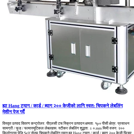
ह्या Hang ट्याग / कार्ड / ब्याग २०० केजीको लागि स्वत: चिपकने लेबलिंग
मेशीन पेज गर्दै
विस्तृत उत्पाद विवरण कन्ट्रोलर: पीएलसी टच स्क्रिन उत्पादन क्षमता: १p० पीसी क्षेत्र: प्रसाधन
सामग्री / फूड / फामास्यूटिकल लेबलहरू: स्टीकर लेबलिंग शुद्धता: ± ०.mm मिमी वजन: २००
किलोग्राम पेजि Self सेल्फ चिपकने लेबलिंग म्यान ह्या Hang ट्याग / कार्ड / ब्याग २०० केजी फिचर