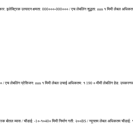
ित प्रकार: इलेक्ट्रिक उत्पादन क्षमता: 000०००-000००० / एच लेबलिंग शुद्धता: mm १ मिमी लेबल अधिक
8००० / एच लेबलिंग प्रेसिजन: mm १ मिमी लेबल उचाई अधिकतम: १ 190 ० मीमी लेबलिंग हेड: उप
लेक्ट्रिक बोतल व्यास / चौडाई: -1०-१०40० मिमी निर्माण गती: २००BS / न्यूनतम लेबल अधिकतम चौडाई: