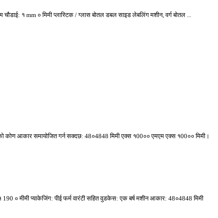
तम चौडाई: १ mm ० मिमी प्लास्टिक / ग्लास बोतल डबल साइड लेबलिंग मशीन, वर्ग बोतल ...
करणको कोण आकार समायोजित गर्न सक्दछ: 48०4848 मिमी एक्स १00०० एमएम एक्स १00०० मिमी।
 १ 190 ० मीमी प्याकेजिंग: पीई फर्म वारंटी सहित वुडकेस: एक बर्ष मशीन आकार: 48०4848 मिमी