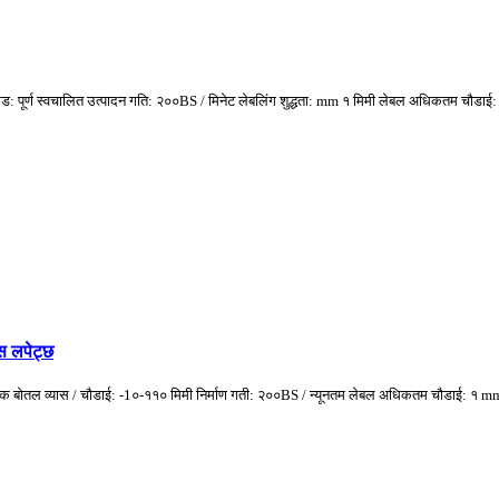
ग्रेड: पूर्ण स्वचालित उत्पादन गति: २००BS / मिनेट लेबलिंग शुद्धता: mm १ मिमी लेबल अधिकतम चौ
स लपेट्छ
्रिक बोतल व्यास / चौडाई: -1०-११० मिमी निर्माण गती: २००BS / न्यूनतम लेबल अधिकतम चौडाई: १ mm ०