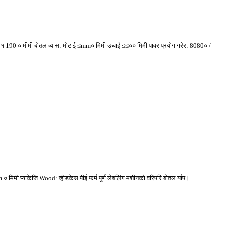
डाई: १ 190 ० मीमी बोतल व्यास: मोटाई ≤mm० मिमी उचाई ≤≤०० मिमी पावर प्रयोग गरेर: 8080० /
 मिमी प्याकेजि Wood: व्हीडकेस पीई फर्म पूर्ण लेबलिंग मशीनको वरिपरि बोतल र्याप। ..