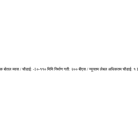
िक बोतल व्यास / चौडाई: -1०-११० मिमि निर्माण गती: २०० बीएस / न्यूनतम लेबल अधिकतम चौडाई: १ 190 ० 