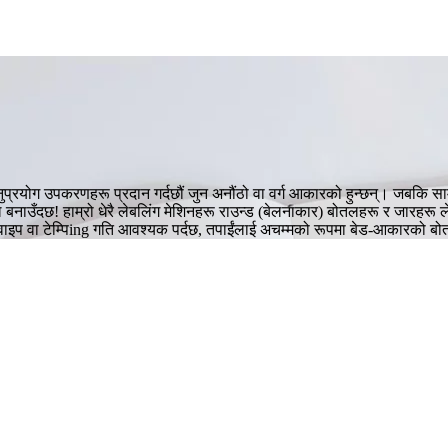
योग उपकरणहरू प्रदान गर्दछौं जुन अनौंठो वा वर्ग आकारको हुन्छन्। जबकि सामान्य
बनाउँदछ! हाम्रो धेरै लेबलिंग मेशिनहरू राउन्ड (बेलनाकार) बोतलहरू र जारहरू लेब
ाइप वा टेम्पिing गति आवश्यक पर्दछ, तपाईंलाई अचम्मको रूपमा बेड-आकारको बोतल