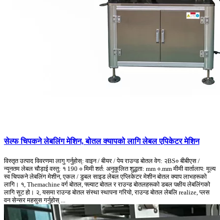
सेल्फ चिपकने लेबलिंग मेशिन, बोतल क्यापको लागि लेबल एपिकेटर मेशिन
विस्तृत उत्पाद विवरणमा लागु गर्नुहोस्: वाइन / बीयर / पेय राउन्ड बोतल वेग: २BS० बीबीएस /
न्यूनतम लेबल चौड़ाई वस्तु: १ 190 ० मिमी शर्त: अनुकूलित शुद्धता: mm ०.mm मीमी वार्तालाप: मूल्य
स्व चिपकने लेबलिंग मेशीन, एकल / डुबल साइड लेबल एप्लिकेटर मेशीन बोतल क्याप लाभहरूको
लागि। १, Themachine वर्ग बोतल, फ्ल्याट बोतल र राउन्ड बोतलहरूको डबल पक्षीय लेबलिंगको
लागि सूट हो। २, यसमा राउन्ड बोतल संस्था स्थापना गरियो, राउन्ड बोतल लेबलि realize, प्लस
वन सेन्सर महसुस गर्नुहोस् ...