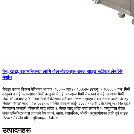
पेय, खाद्य, रसायनिकका लागि गोल बोतलहरू डबल साइड स्टीकर लेबलिंग
मेशीन
विस्तृत उत्पाद विवरण मेशिनको आकार: २00०० (एल) × १5050० (डब्ल्यू) × १6060० (एच) मिमी
वस्तुको उचाई: -2०-२80० मिमी वस्तुको मोटाई: २०-२०० मिमी लेबलको उचाई: -1-११० मिमी
लेबलको लम्बाई: २-3--3०० मिमी लेबलिंगको सटीकता: mm १ एमएम लेबल रोलर: कार्टन केन्द्र
लेबलिंग वेगको साथ: -2०-२००pcs / मिनेट पावर सप्लाई: २२० / ११० वी २ केडब्ल्यू /० / H० हर्ट्ज
नियन्त्रण प्रणाली: पीएलसी जादू आँखा १: लेबल जादू आँखा पत्ता लगाउने २: वस्तु गोला बोतल
लेबल एप्लिकेटर पत्ता लगाउने पेय पदार्थ, खाना, रसायनिक, औषधि अनुप्रयोगका लागि दुई साइड
स्टिकर लेबलिंग मेशिन सुविधाहरू: लेबलिंग ...
उत्पादनहरू