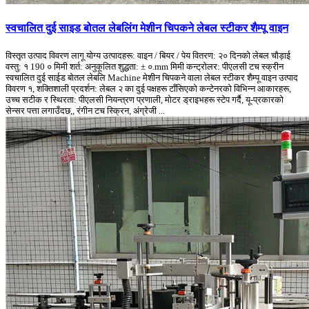
स्वचालित दुई साइड बोतल लेबलिंग मेशीन चिपकने लेबल स्टीकर शैम्पू वाइन
विस्तृत उत्पाद विवरण लागू योग्य उत्पादहरू: वाइन / बियर / पेय वितरण: २० दिनको लेबल चौड़ाई
वस्तु: १ 190 ० मिमी शर्त: अनुकूलित शुद्धता: ± ०.mm मिमी कन्ट्रोलर: पीएलसी टच स्क्रीन
स्वचालित दुई साईड बोतल लेबलि Machine मेशीन चिपकने वाला लेबल स्टीकर शैम्पू वाइन उत्पाद
विवरण १, शक्तिशाली प्रदर्शन: लेबल २ का दुई पक्षहरू टाँसिएको कन्टेनरको विभिन्न आकारहरू,
उच्च सटीक र स्थिरता: पीएलसी नियन्त्रण प्रणाली, मोटर ड्राइभहरू स्टेप गर्दै, यू-प्रकारको
सेन्सर पत्ता लगाउँदछ,, रंगीन टच स्क्रिन, अंग्रेजी ...