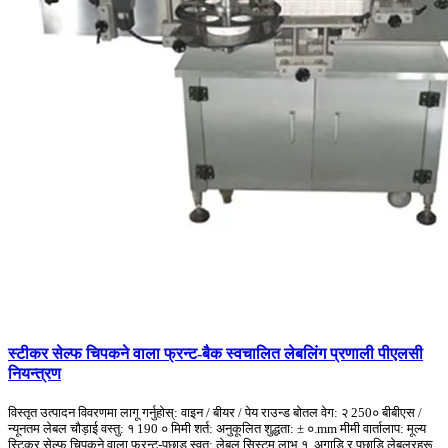
स्टीकर सेल्फ चिपकने वाला फ्रन्ट-बैक स्वचालित लेबलिंग प्रणाली पीएलसी
नियन्त्रण
विस्तृत उत्पादन विवरणमा लागू गर्नुहोस्: वाइन / बीयर / पेय राउन्ड बोतल वेग: २ 250० बीबीएस /
न्यूनतम लेबल चौड़ाई वस्तु: १ 190 ० मिमी शर्त: अनुकूलित शुद्धता: ± ०.mm मीमी वार्तालाप: मूल्य
स्टिकर सेल्फ चिपकने वाला फ्रन्ट-पछाड स्वत: लेबल सिस्टम लाभ १, अगाडि र पछाडि लेबलरहरू