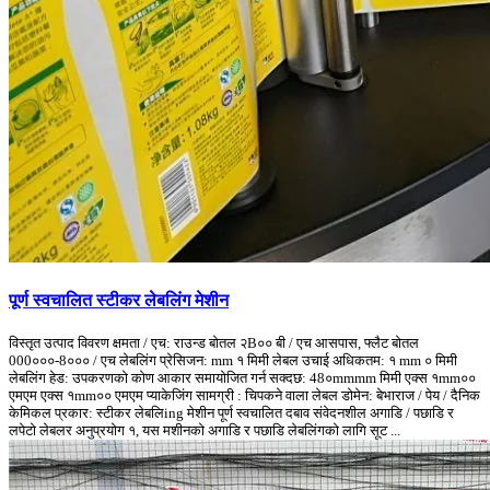
पूर्ण स्वचालित स्टीकर लेबलिंग मेशीन
विस्तृत उत्पाद विवरण क्षमता / एच: राउन्ड बोतल २B०० बी / एच आसपास, फ्लैट बोतल
000०००-8००० / एच लेबलिंग प्रेसिजन: mm १ मिमी लेबल उचाई अधिकतम: १ mm ० मिमी
लेबलिंग हेड: उपकरणको कोण आकार समायोजित गर्न सक्दछ: 48०mmmm मिमी एक्स १mm००
एमएम एक्स १mm०० एमएम प्याकेजिंग सामग्री : चिपकने वाला लेबल डोमेन: बेभाराज / पेय / दैनिक
केमिकल प्रकार: स्टीकर लेबलिing मेशीन पूर्ण स्वचालित दबाव संवेदनशील अगाडि / पछाडि र
लपेटो लेबलर अनुप्रयोग १, यस मशीनको अगाडि र पछाडि लेबलिंगको लागि सूट ...