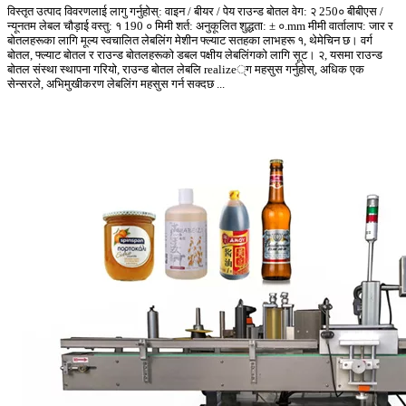
विस्तृत उत्पाद विवरणलाई लागु गर्नुहोस्: वाइन / बीयर / पेय राउन्ड बोतल वेग: २ 250० बीबीएस /
न्यूनतम लेबल चौड़ाई वस्तु: १ 190 ० मिमी शर्त: अनुकूलित शुद्धता: ± ०.mm मीमी वार्तालाप: जार र
बोतलहरूका लागि मूल्य स्वचालित लेबलिंग मेशीन फ्ल्याट सतहका लाभहरू १, थेमेचिन छ। वर्ग
बोतल, फ्ल्याट बोतल र राउन्ड बोतलहरूको डबल पक्षीय लेबलिंगको लागि सूट। २, यसमा राउन्ड
बोतल संस्था स्थापना गरियो, राउन्ड बोतल लेबलि realize्ग महसुस गर्नुहोस्, अधिक एक
सेन्सरले, अभिमुखीकरण लेबलिंग महसुस गर्न सक्दछ ...