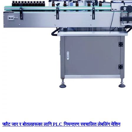
फ्लैट जार र बोतलहरूका लागि PLC नियन्त्रण स्वचालित लेबलिंग मेशिन