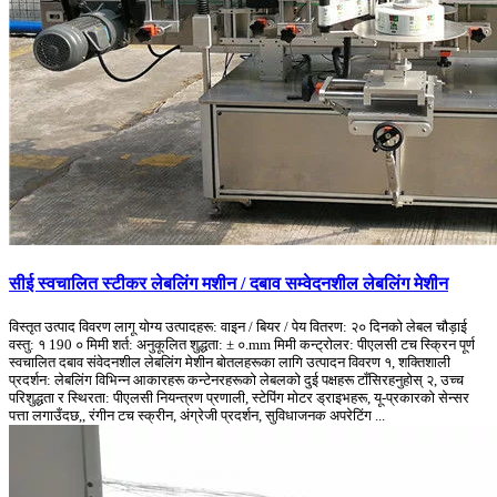
सीई स्वचालित स्टीकर लेबलिंग मशीन / दबाव सम्वेदनशील लेबलिंग मेशीन
विस्तृत उत्पाद विवरण लागू योग्य उत्पादहरू: वाइन / बियर / पेय वितरण: २० दिनको लेबल चौड़ाई
वस्तु: १ 190 ० मिमी शर्त: अनुकूलित शुद्धता: ± ०.mm मिमी कन्ट्रोलर: पीएलसी टच स्क्रिन पूर्ण
स्वचालित दबाव संवेदनशील लेबलिंग मेशीन बोतलहरूका लागि उत्पादन विवरण १, शक्तिशाली
प्रदर्शन: लेबलिंग विभिन्न आकारहरू कन्टेनरहरूको लेबलको दुई पक्षहरू टाँसिरहनुहोस् २, उच्च
परिशुद्धता र स्थिरता: पीएलसी नियन्त्रण प्रणाली, स्टेपिंग मोटर ड्राइभहरू, यू-प्रकारको सेन्सर
पत्ता लगाउँदछ,, रंगीन टच स्क्रीन, अंग्रेजी प्रदर्शन, सुविधाजनक अपरेटिंग ...