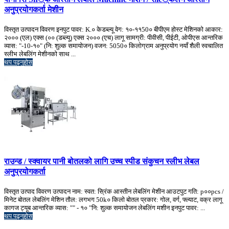
अनुप्रयोगकर्ता मेशीन
विस्तृत उत्पादन विवरण इनपुट पावर: K.० केडब्ल्यू वेग: १०-११50० बीपीएम होस्ट मेशिनको आकार:
२००० (एल) एक्स (०० (डब्ल्यू) एक्स २००० (एच) लागू सामग्री: पीवीसी, पीईटी, ओपीएस आन्तरिक
व्यास: "-10-१०" (नि: शुल्क समायोजन) वजन: 5050० किलोग्राम अनुप्रयोग नयाँ शैली स्वचालित
स्लीभ लेबलिंग मेशीनको साथ ...
थप पढ्नुहोस्
राउन्ड / स्क्वायर पानी बोतलको लागि उच्च स्पीड संकुचन स्लीभ लेबल
अनुप्रयोगकर्ता
विस्तृत उत्पाद विवरण उत्पादन नाम: स्वत: स्रिंक आस्तीन लेबलिंग मेशीन आउटपुट गति: p००pcs /
मिनेट बोतल लेबलिंग मेशिन तौल: लगभग 50k० किलो बोतल प्रकार: गोल, वर्ग, फ्ल्याट, वक्र लागू
कागज ट्यूब आन्तरिक व्यास: "" - १० "नि: शुल्क समायोजन लेबलिंग मशीन इनपुट पावर: ...
थप पढ्नुहोस्