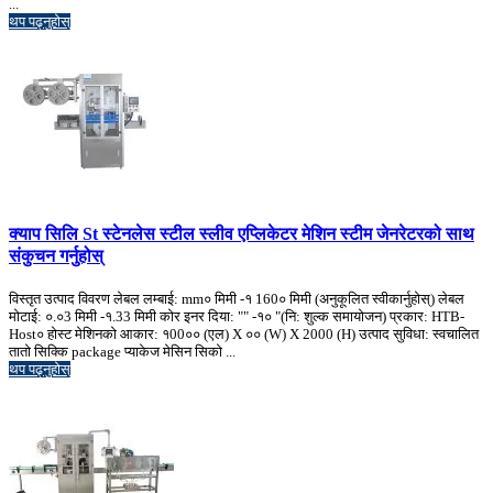
...
थप पढ्नुहोस्
क्याप सिलि St स्टेनलेस स्टील स्लीव एप्लिकेटर मेशिन स्टीम जेनरेटरको साथ
संकुचन गर्नुहोस्
विस्तृत उत्पाद विवरण लेबल लम्बाई: mm० मिमी -१ 160० मिमी (अनुकूलित स्वीकार्नुहोस्) लेबल
मोटाई: ०.०3 मिमी -१.33 मिमी कोर इनर दिया: "" -१० "(नि: शुल्क समायोजन) प्रकार: HTB-
Host० होस्ट मेशिनको आकार: १00०० (एल) X ०० (W) X 2000 (H) उत्पाद सुविधा: स्वचालित
तातो सिक्कि package प्याकेज मेसिन सिको ...
थप पढ्नुहोस्