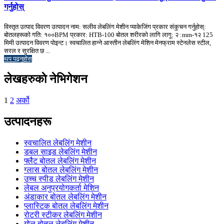
गर्नुहोस्
विस्तृत उत्पाद विवरण उत्पादन नाम: सलीव लेबलिंग मेशीन प्याकेजिंग प्रकार संकुचन गर्नुहोस्:
बोतलहरूको गति: १००BPM प्रकार: HTB-100 बोतल शरीरको लागि लागू: २ :mm-१२ 125
मिमी उत्पादन विवरण पोइन्ट। स्वचालित हान्ने आस्तीन लेबलिंग मेशिन मेनफ्राम स्टेनलेस स्टील,
सरल र सुरक्षित छ ...
थप पढ्नुहोस्
लेखहरुकाे नेभिगेशन
1
2
अर्को
उत्पादनहरू
स्वचालित लेबलिंग मेशीन
डबल साइड लेबलिंग मेशीन
फ्लैट बोतल लेबलिंग मेशीन
ग्लास बोतल लेबलिंग मेशीन
उच्च स्पीड लेबलिंग मेशीन
लेबल अनुप्रयोगकर्ता मेशिन
अंडाकार बोतल लेबलिंग मेशीन
प्लास्टिक बोतल लेबलिंग मेशीन
रोटरी स्टीकर लेबलिंग मेशीन
गोल बोतल लेबलिंग मेशीन