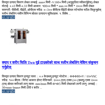
विस्तृत उत्पाद विवरण लेबल लम्बाई: mm० मिमी -१ 160० मिमी (अनुकूलित स्वीकार्नुहोस्) लेबल
मोटाई: ०.०3 मिमी-०.33 मिमी आकार: १00०० मिमी * mm ०० मिमी * २००० मिमी लेबल
सामग्री: पीवीसी, पीईटी, ओपीएस स्पीड: ०--3०० बीपीएच पीईटी बोतल स्टेनलेस स्टील सिकुनुहोस्
स्लीभ लेबलिंग मशीन विभिन्न बोतल उत्पादन सुविधाहरू: १. विशेष ...
थप पढ्नुहोस्
क्याप र शरीर सिलि Two दुई टाउकोको साथ स्लीभ लेबलिंग मेशिन संकुचन
गर्नुहोस्
विस्तृत उत्पाद विवरण इनपुट पावर :: ०.० केडब्ल्यू इनपुट भोल्टेज :: ΦΦΦ80०V / २२०VAC
स्पीड: १०० बीएस / मिनेट आकार होस्ट मेसिनको: २००० (एल) एक्स (०० (डब्ल्यू) एक्स २०००
(एच) बोतल शरीरको लागू व्यास: mm२mm मिमी-Φ१Φ5 मिमी लेबलको लागी लागूः लम्बाई ::
30०mm-२mm० मिमी टोपी र शरीर ...
थप पढ्नुहोस्