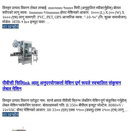
विस्तृत उत्पाद विवरण लेबल लम्बाई: mm०mm-१mm० मिमी (अनुकूलित स्वीकार्नुहोस्) बोतल
शरीरको लागू व्यास: २mmmm-१२mmmm होस्ट मेशिनको आकार: २००० (L) X (०० (W) X
२००० (एच) लागू सामग्री: PVC, PET, OPS आन्तरिक व्यास: "-10-१०" (नि: शुल्क समायोजन)
मोडेल: HTB-१ In० इनपुट पावर: ...
थप पढ्नुहोस्
पीवीसी सिलिink आलु अनुप्रयोगकर्ता मेशिन पूर्ण रूपले स्वचालित संकुचन
लेबल मेशिन
विस्तृत उत्पाद विवरण प्रोडुट नाम: सानो क्षमता पीवीसी स्रिन्भ लेबलिंग मेशिन पूर्ण संकुचित गर्नुहोस्
लेबल मेशिन प्याकेजिंग प्रकार: बोतलहरूको गति: B 350० बीपीएम इनपुट भोल्टेज: 8080०V /
२२०VAC होस्ट मेशिनको आकार: 00 33०० (एल) एक्स ११०० (डब्ल्यू) एक्स २१०० (एच) लागू ...
थप पढ्नुहोस्