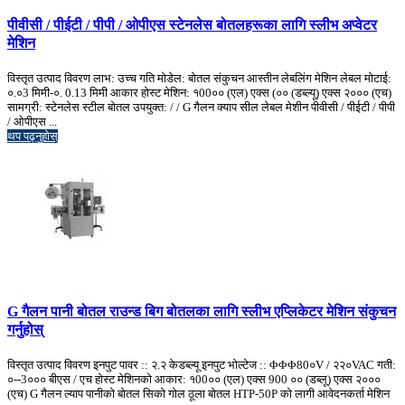
पीवीसी / पीईटी / पीपी / ओपीएस स्टेनलेस बोतलहरूका लागि स्लीभ अप्वेटर
मेशिन
विस्तृत उत्पाद विवरण लाभ: उच्च गति मोडेल: बोतल संकुचन आस्तीन लेबलिंग मेशिन लेबल मोटाई:
०.०3 मिमी-०. 0.13 मिमी आकार होस्ट मेशिन: १00०० (एल) एक्स (०० (डब्ल्यू) एक्स २००० (एच)
सामग्री: स्टेनलेस स्टील बोतल उपयुक्त: / / G गैलन क्याप सील लेबल मेशीन पीवीसी / पीईटी / पीपी
/ ओपीएस ...
थप पढ्नुहोस्
G गैलन पानी बोतल राउन्ड बिग बोतलका लागि स्लीभ एप्लिकेटर मेशिन संकुचन
गर्नुहोस्
विस्तृत उत्पाद विवरण इनपुट पावर :: २.२ केडब्ल्यू इनपुट भोल्टेज :: ΦΦΦ80०V / २२०VAC गती:
०--3००० बीएस / एच होस्ट मेशिनको आकार: १00०० (एल) एक्स 900 ०० (डब्लू) एक्स २०००
(एच) G गैलन ल्याप पानीको बोतल सिको गोल ठूला बोतल HTP-50P को लागी आवेदनकर्ता मेशिन