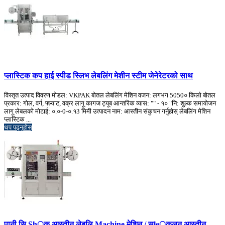
प्लास्टिक कप हाई स्पीड स्लिभ लेबलिंग मेशीन स्टीम जेनेरेटरको साथ
विस्तृत उत्पाद विवरण मोडल: VKPAK बोतल लेबलिंग मेशिन वजन: लगभग 5050० किलो बोतल
प्रकार: गोल, वर्ग, फ्ल्याट, वक्र लागू कागज ट्यूब आन्तरिक व्यास: "" - १० "नि: शुल्क समायोजन
लागू लेबलको मोटाई: ०.०-0-०.१3 मिमी उत्पादन नाम: आस्तीन संकुचन गर्नुहोस् लेबलिंग मेशिन
प्लास्टिक ...
थप पढ्नुहोस्
पानी सि Sh्क आस्तीन लेबलि Machine मेशिन / सle्कलन आस्तीन