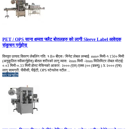
PET / OPS साना क्षमता फ्लैट बोतलहरु को लागी Sleeve Label आवेदक
संकुचन गर्नुहोस्
विस्तृत उत्पाद विवरण लेबलिंग गति: १ B० बीएस / मिनेट लेबल लम्बाई: mm० मिमी-१ 150० मिमी
(अनुकूलित स्वीकार्नुहोस्) बोतल शरीरको लागू व्यास: २mm मिमी -२mm मिलिमिटर लेबल मोटाई:
०.०3 मिमी-०.33 मिमी होस्ट मेसिनको आकार: २००० (एल) एक्स (०० (डब्ल्यू) ) X २००० (एच)
लागू सामग्री: पीवीसी, पीईटी, OPS स्टेनलेस स्टील ...
थप पढ्नुहोस्