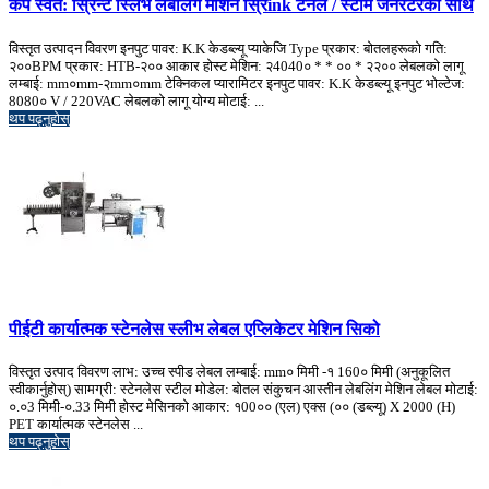
कप स्वत: स्रिन्ट स्लिभ लेबलिंग मेशिन स्रिink टनेल / स्टीम जेनेरेटरको साथ
विस्तृत उत्पादन विवरण इनपुट पावर: K.K केडब्ल्यू प्याकेजि Type प्रकार: बोतलहरूको गति:
२००BPM प्रकार: HTB-२०० आकार होस्ट मेशिन: २4040० * * ०० * २२०० लेबलको लागू
लम्बाई: mm०mm-२mm०mm टेक्निकल प्यारामिटर इनपुट पावर: K.K केडब्ल्यू इनपुट भोल्टेज:
8080० V / 220VAC लेबलको लागू योग्य मोटाई: ...
थप पढ्नुहोस्
पीईटी कार्यात्मक स्टेनलेस स्लीभ लेबल एप्लिकेटर मेशिन सिको
विस्तृत उत्पाद विवरण लाभ: उच्च स्पीड लेबल लम्बाई: mm० मिमी -१ 160० मिमी (अनुकूलित
स्वीकार्नुहोस्) सामग्री: स्टेनलेस स्टील मोडेल: बोतल संकुचन आस्तीन लेबलिंग मेशिन लेबल मोटाई:
०.०3 मिमी-०.33 मिमी होस्ट मेसिनको आकार: १00०० (एल) एक्स (०० (डब्ल्यू) X 2000 (H)
PET कार्यात्मक स्टेनलेस ...
थप पढ्नुहोस्