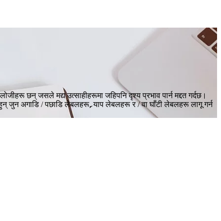
ोजीहरू छन् जसले मद्य उत्साहीहरूमा जहिपनि दृश्य प्रभाव पार्न मद्दत गर्दछ।
जुन अगाडि / पछाडि लेबलहरू, र्‍याप लेबलहरू र / वा घाँटी लेबलहरू लागू गर्न