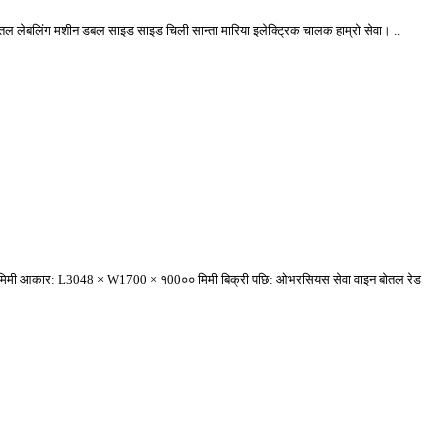
ल लेबलिंग मशीन डबल साइड साइड चिली सान्ता मारिया इलेक्ट्रिक चालक हाम्रो सेवा। ..
 3030० मिमी आकार: L3048 × W1700 × १00०० मिमी बिक्री पछि: ओभरसियस सेवा वाइन बोतल रेड