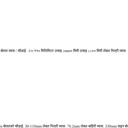
िमी बोतल व्यास / चौडाई: -1०-११० मिलिमिटर उचाइ ≥mm० मिमी उचाइ ≤≤०० मिमी लेबल भित्री व्यास: .2
 1mm बोतलको चौडाई: 30-110mm लेबल भित्री व्यास: 76.2mm लेबल बाहिरी व्यास: 330mm वाइन बोतल