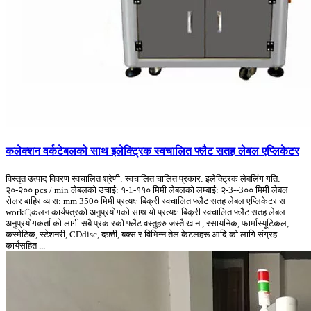
कलेक्शन वर्कटेबलको साथ इलेक्ट्रिक स्वचालित फ्लैट सतह लेबल एप्लिकेटर
विस्तृत उत्पाद विवरण स्वचालित श्रेणी: स्वचालित चालित प्रकार: इलेक्ट्रिक लेबलिंग गति:
२०-२०० pcs / min लेबलको उचाई: १-1-११० मिमी लेबलको लम्बाई: २-3--3०० मिमी लेबल
रोलर बाहिर व्यास: mm 350० मिमी प्रत्यक्ष बिक्री स्वचालित फ्लैट सतह लेबल एप्लिकेटर स
work्कलन कार्यपत्रको अनुप्रयोगको साथ यो प्रत्यक्ष बिक्री स्वचालित फ्लैट सतह लेबल
अनुप्रयोगकर्ता को लागी सबै प्रकारको फ्लैट वस्तुहरु जस्तै खाना, रसायनिक, फार्मास्यूटिकल,
कस्मेटिक, स्टेशनरी, CDdisc, दफ़्ती, बक्स र विभिन्न तेल केटलहरू आदि को लागि संग्रह
कार्यसहित ...