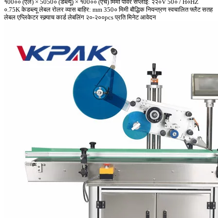
१00०० (एल) × 5050० (डब्ल्यू) × १00०० (एच) मिमी पावर सप्लाई: २२०V 50० / H०HZ
०.75K केडब्ल्यू लेबल रोलर व्यास बाहिर: mm 350० मिमी बौद्धिक नियन्त्रण स्वचालित फ्लैट सतह
लेबल एप्लिकेटर स्क्र्याच कार्ड लेबलिंग २०-२००pcs प्रति मिनेट आवेदन