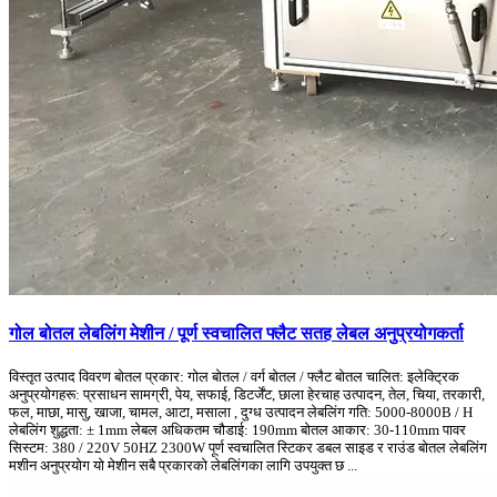
गोल बोतल लेबलिंग मेशीन / पूर्ण स्वचालित फ्लैट सतह लेबल अनुप्रयोगकर्ता
विस्तृत उत्पाद विवरण बोतल प्रकार: गोल बोतल / वर्ग बोतल / फ्लैट बोतल चालित: इलेक्ट्रिक
अनुप्रयोगहरू: प्रसाधन सामग्री, पेय, सफाई, डिटर्जेंट, छाला हेरचाह उत्पादन, तेल, चिया, तरकारी,
फल, माछा, मासु, खाजा, चामल, आटा, मसाला , दुग्ध उत्पादन लेबलिंग गति: 5000-8000B / H
लेबलिंग शुद्धता: ± 1mm ​​लेबल अधिकतम चौडाई: 190mm बोतल आकार: 30-110mm पावर
सिस्टम: 380 / 220V 50HZ 2300W पूर्ण स्वचालित स्टिकर डबल साइड र राउंड बोतल लेबलिंग
मशीन अनुप्रयोग यो मेशीन सबै प्रकारको लेबलिंगका लागि उपयुक्त छ ...