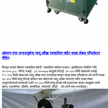
ओम्रन पत्ता लगाउनुहोस् जादू आँखा स्वचालित फ्लैट सतह लेबल एप्लिकेटर
मेशिन
विस्तृत उत्पाद विवरण स्वचालित श्रेणी: स्वचालित चालित प्रकार: इलेक्ट्रिक लेबलिंग गति:
२०-२०० pcs / मिनेट उचाई: -2०-२००mm वस्तुको मोटाई: २०-२०० मिमी लेबलको उचाई:
१-1-११० मिमी ओम्रनले जादु आँखा पत्ता लगाउँदछ फ्ल्याट सतह लेबल एप्लिकेटर को लागी मास्क
२०-२०० मिमी वस्तु मोटाई आवेदन यस ओम्रनले जादू आँखा स्वतन्त्र फ्लैट सतह लेबल
अनुप्रयोगकर्ता मास्कको लागि २०-२०० मिमी वस्तु मोटाई सबै प्रकारका फ्ल्याट वस्तुहरू जस्तै
खाना, रसायनिक, औषधि, कस्मेटिक, स्टेशनरी, सीडी ... को लागी पत्ता लगाउँदछ।