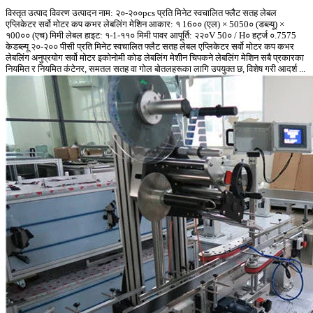
विस्तृत उत्पाद विवरण उत्पादन नाम: २०-२००pcs प्रति मिनेट स्वचालित फ्लैट सतह लेबल
एप्लिकेटर सर्वो मोटर कप कभर लेबलिंग मेशिन आकार: १ 16०० (एल) × 5050० (डब्ल्यू) ×
१00०० (एच) मिमी लेबल हाइट: १-1-११० मिमी पावर आपूर्ति: २२०V 50० / H० हर्ट्ज ०.7575
केडब्ल्यू २०-२०० पीसी प्रति मिनेट स्वचालित फ्लैट सतह लेबल एप्लिकेटर सर्वो मोटर कप कभर
लेबलिंग अनुप्रयोग सर्वो मोटर इकोनोमी कोड लेबलिंग मेशीन चिपकने लेबलिंग मेशिन सबै प्रकारका
नियमित र नियमित कंटेनर, समतल सतह वा गोल बोतलहरूका लागि उपयुक्त छ, विशेष गरी आदर्श ...