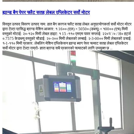
ह्यान्ड बैग पेपर फ्लैट सतह लेबल एप्लिकेटर सर्वो मोटर
विस्तृत उत्पाद विवरण उत्पाद नाम: हात बैग कागज फ्लैट सतह लेबल अनुप्रयोगकर्ता सर्वो मोटर मोटर
द्वारा टेल्टा प्रसिद्ध ब्रान्ड मेशिन आकार: १ 16०० (एल) × 5050० (डब्ल्यू) × १00०० (एच) मिमी
वस्तुको मोटाई: २०-१२० मिमी लेबल हाइट: १ 15 -११० एमएम पावर सप्लाई: २२०V /० / H० हर्ट्ज
०.7575 केडब्ल्यू वस्तुको चौडाई: २०-२०० मिमी लेबलको लम्बाई: २-3-00०० मिमी लेबलको उचाई:
१-1-११० मिमी प्रकार: लेबलिंग मेशिन एप्लिकेसन ह्यान्ड ब्याग पेपर फ्ल्याट सतह लेबल एप्लिकेटर
सर्वो मोटर द्वारा टेल्टा राम्रो- ज्ञात ब्रान्ड सबै प्रकारको फ्ल्याटको लागि उपयुक्त छ ...