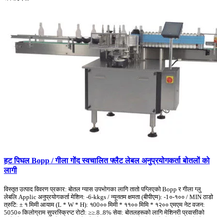
हट पिघल Bopp / गीला गोंद स्वचालित फ्लैट लेबल अनुप्रयोगकर्ता बोतलों को
लागी
विस्तृत उत्पाद विवरण प्रकार: बोतल ग्यास उपभोगका लागि तातो पग्लिएको Bopp र गीला ग्लु
लेबलि Applic अनुप्रयोगकर्ता मेशिन: -6-kkgs / न्यूनतम क्षमता (बीपीएम): -1०-१०० / MIN ठाडो
त्रुटि: ± १ मिमी आयाम (L * W * H): १00०० मिमी * ११०० मिमि * १२०० एमएम नेट वजन:
5050० किलोग्राम सुपरस्क्रिप्ट रोटो: ≥≥.8..8% सेवा: बोतलहरूको लागि मेशिनरी प्रवासीको