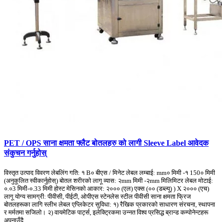
PET / OPS साना क्षमता फ्लैट बोतलहरु को लागी Sleeve Label आवेदक
संकुचन गर्नुहोस्
विस्तृत उत्पाद विवरण लेबलिंग गति: १ B० बीएस / मिनेट लेबल लम्बाई: mm० मिमी -१ 150० मिमी
(अनुकूलित स्वीकार्नुहोस्) बोतल शरीरको लागू व्यास: २mm मिमी -२mm मिलिमिटर लेबल मोटाई:
०.०3 मिमी-०.33 मिमी होस्ट मेसिनको आकार: २००० (एल) एक्स (०० (डब्ल्यू) ) X २००० (एच)
लागू योग्य सामग्री: पीवीसी, पीईटी, ओपीएस स्टेनलेस स्टील पीवीसी साना क्षमता फ्रिज
बोतलहरूका लागि स्लीभ लेबल एप्लिकेटर सुविधा: १) रैखिक प्रकारको साधारण संरचना, स्थापना
र मर्मतमा सजिलो। २) वायमेटिक पार्ट्स, इलेक्ट्रिकमा उन्नत विश्व प्रसिद्ध ब्रान्ड कम्पोनेन्टहरू
अपनाउँदै ...