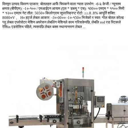
विस्तृत उत्पाद विवरण प्रकार: बोतलहरु आफैं चिपकने वाला ग्यास उपभोग: -6-k केजी / न्यूनतम
क्षमता (बीपीएम): -1०-१०० / एमआईएन आयाम (एल * डब्ल्यू * एच): १00०० एमएम * ११०० मिमी
* १२०० एमएम नेट तौल: 5050० किलोग्राम सुपरस्क्रिप्ट रोटो: ≥≥.8..8% आपूर्ति शक्ति:
8080०V 、 H० हर्ट्ज लेबल आकार: -3०-00०० -1०-१50० भिजेको र स्वत: गोल बोतल कोल्ड
ग्लु लेबल एप्लोसेटर मेशिन अपरेसन लेबलिंग मेशिनले काम गरिसकेपछि, लेबलि rod रड स्टिकले
रेसिin एडसेसिभ पहिले, त्यसपछि लेबल बक्स स्थानान्तरण लेबल ...