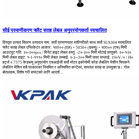
सीई प्रमाणीकरण फ्लैट सतह लेबल अनुप्रयोगकर्ता स्वचालित
विस्तृत उत्पाद विवरण उत्पादन नाम: सर्वो प्रमाणपत्र मशीनरीको साथ सर्वो SUS304 स्वचालित
फ्लैट सतह लेबल एप्लिकेटर आकार: १00०० (एल) × 5050० (डब्ल्यू) × १00०० (एच) मिमी
आउटपुट गति: २०-२००pcs / मिनेट हाइट लेबल वस्तु: -2०-२०० मिमी मोटाई वस्तुको: २०-१२०
मिमी लेबल हाइट: १-1-१११० मिमी लेबल लम्बाई: २-3--3०० मिमी पावर सप्लाई: २२०V /० / H०
हर्ट्ज ०.7575 केडब्ल्यू अनुप्रयोग एचआईजी सर्वो मोटर इकोनोमी कोड लेबलिंग मेशीन चिपकने
लेबलिंग मेशिन सबै प्रकारका नियमित र अनियमित कन्टेनर, समतल सतह वा उपयुक्त छ। गोल
बोतलहरू, विशेष गरी सपाटको लागि आदर्श ...