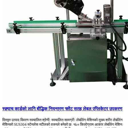
स्क्र्याच कार्डको लागि बौद्धिक नियन्त्रण फ्लैट सतह लेबल एप्लिकेटर उपकरण
विस्तृत उत्पाद विवरण स्वचालित श्रेणी: स्वचालित सामग्री: लेबलिंग मेशिनको मुख्य शरीर लेबलिंग
मेशिनको SUS304 स्टेनलेस स्टीलको वजनले बनेको छ: १k० किलोग्राम आकार लेबलिंग मेशिन: