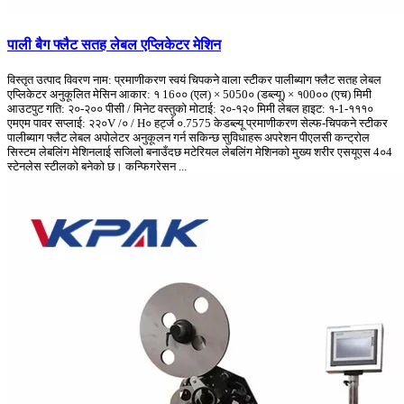
पाली बैग फ्लैट सतह लेबल एप्लिकेटर मेशिन
विस्तृत उत्पाद विवरण नाम: प्रमाणीकरण स्वयं चिपकने वाला स्टीकर पालीब्याग फ्लैट सतह लेबल
एप्लिकेटर अनुकूलित मेसिन आकार: १ 16०० (एल) × 5050० (डब्ल्यू) × १00०० (एच) मिमी
आउटपुट गति: २०-२०० पीसी / मिनेट वस्तुको मोटाई: २०-१२० मिमी लेबल हाइट: १-1-१११०
एमएम पावर सप्लाई: २२०V /० / H० हर्ट्ज ०.7575 केडब्ल्यू प्रमाणीकरण सेल्फ-चिपकने स्टीकर
पालीब्याग फ्लैट लेबल अपोलेटर अनुकूलन गर्न सकिन्छ सुविधाहरू अपरेशन पीएलसी कन्ट्रोल
सिस्टम लेबलिंग मेशिनलाई सजिलो बनाउँदछ मटेरियल लेबलिंग मेशिनको मुख्य शरीर एसयूएस 4०4
स्टेनलेस स्टीलको बनेको छ। कन्फिगरेसन ...