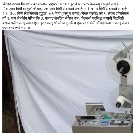
विस्तृत उत्पाद विवरण पावर सप्लाई: २२०V /० / H० हर्ट्ज ०.7575 केडब्ल्यू वस्तुको उचाई:
-2०-२०० मिमी वस्तुको चौडाई: २०-२०० मिमी लेबलको उचाई: १-1-१-1० मिमी लेबलको लम्बाई:
२-3--3०० मिमी लेबलिंगको शुद्धता: ± १ मिमी (वस्तु र बाहेक) लेबल त्रुटि) की १: लेबल एप्लिकेटर
की २: कप लेबलिंग मेशिन कि 3: फ्ल्याट लेबलिंग मेशिन नाम: पीएलसी प्रसिद्ध जापानी मिटबिशी
ब्रान्ड फ्लैट सतह लेबल एप्लाइटर वस्तु खोज्ने जादू आँखा २०-२०० मिमी चौंडाई फ्ल्याट सतह लेबल
एप्लाइटर शीर्ष र साथ ...