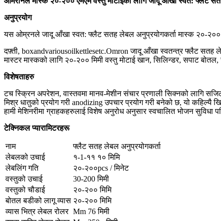
ओमरोनले मास्क २०-२०० एमएम वस्तु मोटाईको लागि जादू आँखा स्वत: फ्लैट सतह
अनुप्रयोग
यस ओम्रनले जादू आँखा स्वत: फ्लैट सतह लेबल अनुप्रयोगकर्ता मास्क २०-२०० ए
दफ़्ती, boxandvariousoilkettlesetc.Omron जादू आँखा स्वतन्त्र फ्लैट सतह 
मास्टर मास्कको लागि २०-२०० मिमी वस्तु मोटाई खान, सिलिन्डर, सपाट बोत
विशेषताहरु
टच स्क्रिन अपरेशन, वास्तवमा मानव-मेशीन संचार प्रणाली सिक्नको लागि सजिलो
मिश्र धातुको प्रयोग गरी anodizing उपचार प्रयोग गरी बनेको छ, यो कहिल्यै खि
हामी मेशिनरीमा ग्राहकहरुलाई विशेष अनुरोध अनुसार स्वचालित भोजन सुविधा पन
टेक्निकल प्यारामिटरहरू
नाम
फ्लैट सतह लेबल अनुप्रयोगकर्ता
लेबलको उचाई
१-1-११ १० मिमि
लेबलिंग गति
२०-२००pcs / मिनेट
वस्तुको उचाई
30-200 मिमी
वस्तुको चौडाई
२०-२०० मिमि
बोतल बडीको लागू व्यास
२०-२०० मिमि
व्यास भित्र लेबल रोलर
Mm 76 मिमी